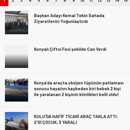
1
2
3
4
5
6
7
8
9
10
11
12
13
14
15
Başkan Adayı Kemal Tekin Sahada
Ziyaretlerini Yoğunlaştırdı
Konyalı Çiftci Feci şekilde Can Verdi
Konya’da araçta oksijen tüpünün patlaması
sonucu hayatını kaybeden biri bebek 2 kişi
ile yaralanan 2 kişinin kimlikleri belli oldu!
KULU’DA HAFİF TİCARİ ARAÇ TAKLA ATTI:
2’Sİ ÇOCUK, 3 YARALI