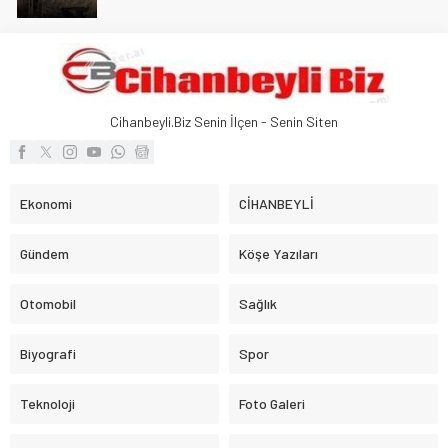
Trafik Kazasinda Yaralanmıştı, Tedavi
gördüğü Hastanede Hayatını Kaybetti
Cihanbeyli.Biz Senin İlçen - Senin Siten
KONYA İL MİLLİ EĞİTİM MÜDÜRÜ MURAT YİĞİT
Ekonomi
CİHANBEYLİ
CİHANBEYLİ’DE
Gündem
Köşe Yazıları
Cihanbeyli Devlet Memuru Ankara’da Kalp
Otomobil
Sağlık
krizi sonucu hayatını kaybetti
Biyografi
Spor
Teknoloji
Foto Galeri
Vefat Haberi Allah Rahmet Eylesin