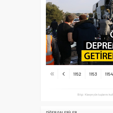
1152
1153
115
Bilgi: Klavye yön tuşlarını ku
DİĞER GALERİLER