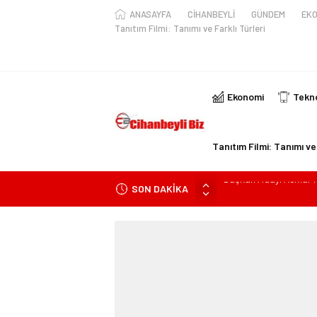
ANASAYFA
CİHANBEYLİ
GÜNDEM
EKO
Tanıtım Filmi: Tanımı ve Farklı Türleri
Ekonomi
Tekno
Tanıtım Filmi: Tanımı ve 
SON DAKİKA
Konyalı Çiftci Feci şek
Konya’da araçta oksij
ile yaralanan 2 kişinin k
KULU’DA HAFİF TİCAR
Trafik Kazasinda Yara
Başkan Adayı Kemal Te