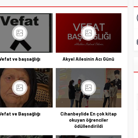
Vefat ve başsağlığı
Akyel Ailesinin Acı Günü
Vefat ve Başsağlığı
Cihanbeylide En çok kitap
okuyan öğrenciler
ödüllendirildi
Başkan Adayı Kemal Tekin Sahada