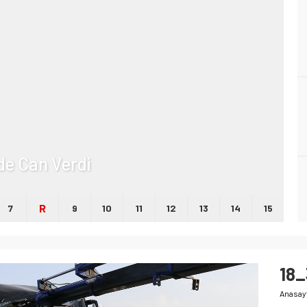
lde Can Verdi
R
7
9
10
11
12
13
14
15
18_
Anasay