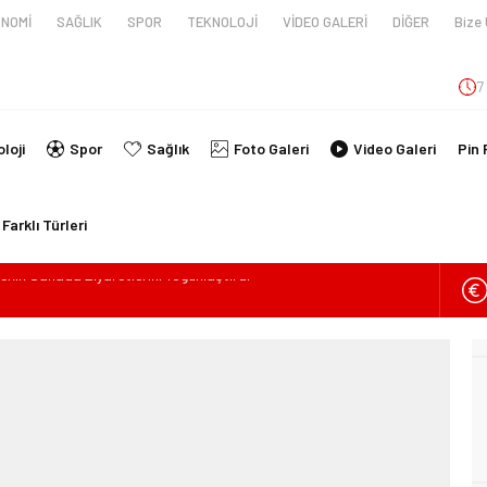
NOMİ
SAĞLIK
SPOR
TEKNOLOJİ
VİDEO GALERİ
DİĞER
Bize 
7
loji
Spor
Sağlık
Foto Galeri
Video Galeri
Pin 
Farklı Türleri
ilde Can Verdi
en tüpünün patlaması sonucu hayatını kaybeden biri bebek 2 kişi
imlikleri belli oldu!
İ ARAÇ TAKLA ATTI: 2’Sİ ÇOCUK, 3 YARALI
lanmıştı, Tedavi gördüğü Hastanede Hayatını Kaybetti
kin Sahada Ziyaretlerini Yoğunlaştırdı