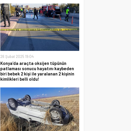
26 Şubat 2025 19:04
Konya’da araçta oksijen tüpünün
patlaması sonucu hayatını kaybeden
biri bebek 2 kişi ile yaralanan 2 kişinin
kimlikleri belli oldu!