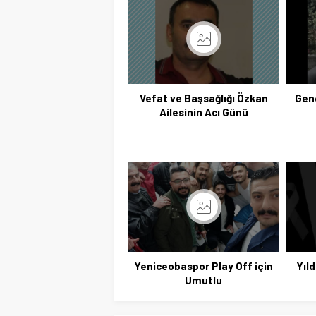
Vefat ve Başsağlığı Özkan
Gen
Ailesinin Acı Günü
Yeniceobaspor Play Off için
Yıld
Umutlu