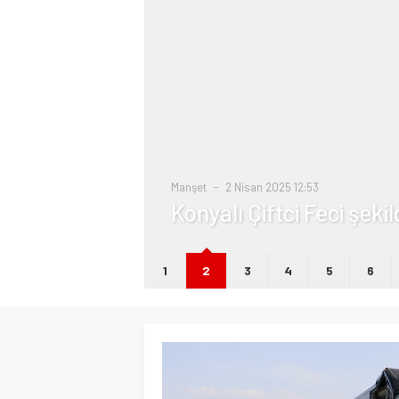
i
Manşet
2 Nisan 2025 12:53
Konyalı Çiftci Feci şeki
1
2
3
4
5
6