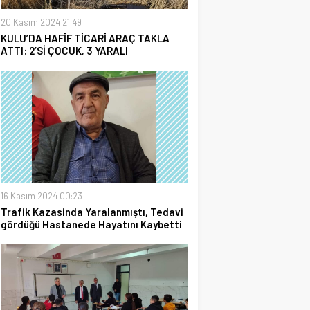
20 Kasım 2024 21:49
KULU’DA HAFİF TİCARİ ARAÇ TAKLA
ATTI: 2’Sİ ÇOCUK, 3 YARALI
16 Kasım 2024 00:23
Trafik Kazasinda Yaralanmıştı, Tedavi
gördüğü Hastanede Hayatını Kaybetti