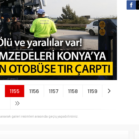
4
1155
1156
1157
1158
1159
llanarak galeri resimleri arasında geçiş yapabilirsiniz.