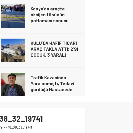
Konya’da araçta
oksijen tüpünün
patlaması sonucu
hayatını kaybeden biri
bebek 2 kişi ile
yaralanan 2 kişinin
KULU’DA HAFİF TİCARİ
kimlikleri belli oldu!
ARAÇ TAKLA ATTI: 2’Sİ
Gündem
26 Şubat 2025 19:04
Gündem
ÇOCUK, 3 YARALI
Konya’da araçta oksijen tüpünün patlam
26 Şubat 2025 19:04
Gündem
hayatını kaybeden biri bebek 2 kişi ile yar
20 Kasım 2024 21:49
kimlikleri belli oldu!
Trafik Kazasinda
Yaralanmıştı, Tedavi
gördüğü Hastanede
Hayatını Kaybetti
Gündem
16 Kasım 2024 00:23
KONYA İL MİLLİ EĞİTİM
MÜDÜRÜ MURAT YİĞİT
38_32_19741
CİHANBEYLİ’DE
Gündem
fa
»
»
18_38_32_19741
6 Kasım 2024 21:28