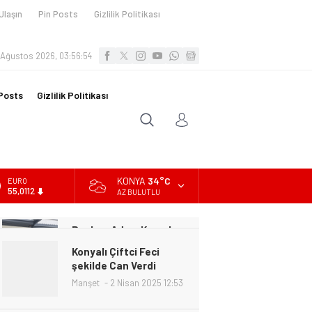
Ulaşın
Pin Posts
Gizlilik Politikası
 Ağustos 2026, 03:56:56
Posts
Gizlilik Politikası
KONYA
34°C
ALTIN
6.519,97
AZ BULUTLU
BİST
13.798,82
Konyalı Çiftci Feci
DOLAR
şekilde Can Verdi
47,7025
Manşet
2 Nisan 2025 12:53
EURO
55,0112