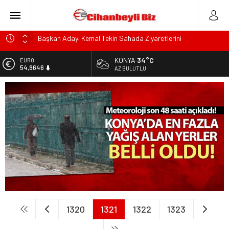
Başkan Adayı Kemal Tekin Sahada Ziyaretlerini
Yoğunlaştırdı
Konyalı Çiftci Feci şekilde Can Verdi
KONYA
34°C
EURO
54,9646
AZ BULUTLU
Konya’da araçta oksijen tüpünün patlaması sonucu hayatını
kaybeden biri bebek 2 kişi ile yaralanan 2 kişinin kimlikleri
ALTIN
6.488,95
belli oldu!
KULU’DA HAFİF TİCARİ ARAÇ TAKLA ATTI: 2’Sİ ÇOCUK, 3
BİST
13.798,82
YARALI
Trafik Kazasinda Yaralanmıştı, Tedavi gördüğü Hastanede
DOLAR
47,5939
Hayatını Kaybetti
1320
1321
1322
1323