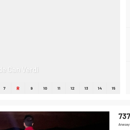
lde Can Verdi
R
7
9
10
11
12
13
14
15
737
Anasay