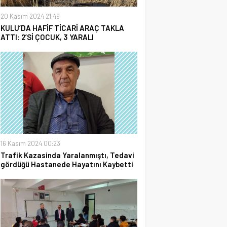
20 Kasım 2024 21:49
KULU’DA HAFİF TİCARİ ARAÇ TAKLA
ATTI: 2’Sİ ÇOCUK, 3 YARALI
16 Kasım 2024 00:23
Trafik Kazasinda Yaralanmıştı, Tedavi
gördüğü Hastanede Hayatını Kaybetti