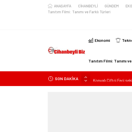
ANASAYFA
CİHANBEYLİ
GÜNDEM
EKO
Tanıtım Filmi: Tanımı ve Farklı Türleri
Ekonomi
Tekno
Tanıtım Filmi: Tanımı ve 
SON DAKİKA
Konyalı Çiftci Feci şek
Konya’da araçta oksij
kişi ile yaralanan 2 kişi
KULU’DA HAFİF TİCAR
Trafik Kazasinda Yara
Başkan Adayı Kemal Te