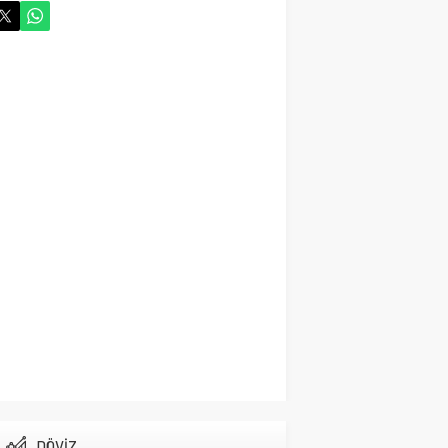
Cihanbeyli Devlet
Memuru Ankara’da Kalp
krizi sonucu hayatını
kaybetti
Gündem
29 Ekim 2024 06:58
Vefat Haberi Allah
Rahmet Eylesin
Gündem
14 Ekim 2024 21:52
Cihanbeyli İşadamı
Hayatta veda ett
Gündem
14 Ekim 2024 15:03
Cihanbeyli Gurbetçi
Fransa’da Hayata veda
etti
Gündem
13 Ekim 2024 15:16
DÖVİZ