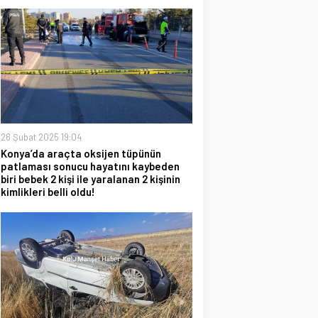
26 Şubat 2025 19:04
Konya’da araçta oksijen tüpünün
patlaması sonucu hayatını kaybeden
biri bebek 2 kişi ile yaralanan 2 kişinin
kimlikleri belli oldu!