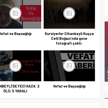
Ziyaretlerini Yoğunlaştırdı
Vefat ve Başsağlığı
Kursiyerler Cihanbeyli Kuşça
Celil Boğazı’nda gece
fotoğrafı çekti.
NBEYLİ’DE FECİ KAZA: 2
Vefat ve Başsağlığı
ÖLÜ, 5 YARALI