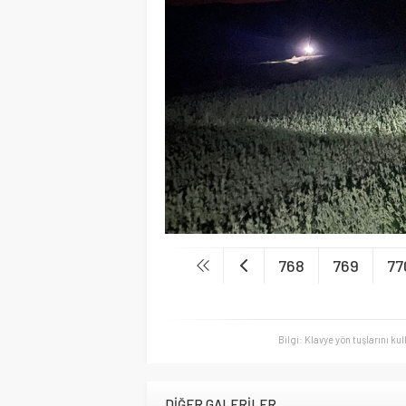
768
769
77
Bilgi: Klavye yön tuşlarını ku
DİĞER GALERİLER