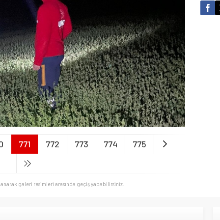
0
771
772
773
774
775
llanarak galeri resimleri arasında geçiş yapabilirsiniz.