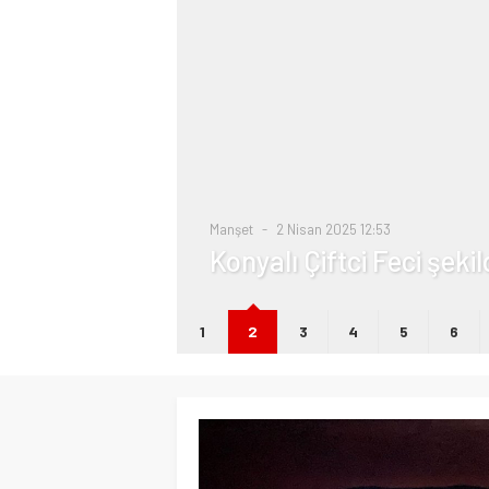
i
Manşet
2 Nisan 2025 12:53
Konyalı Çiftci Feci şeki
1
2
3
4
5
6