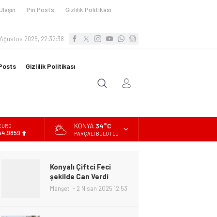
Ulaşın
Pin Posts
Gizlilik Politikası
 Ağustos 2026, 22:32:40
Posts
Gizlilik Politikası
KONYA
34°C
ALTIN
6.496,95
PARÇALI BULUTLU
BİST
13.703,13
Konyalı Çiftci Feci
DOLAR
şekilde Can Verdi
47,5639
Manşet
2 Nisan 2025 12:53
EURO
54,9859