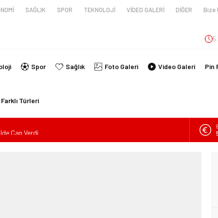
NOMİ
SAĞLIK
SPOR
TEKNOLOJİ
VİDEO GALERİ
DİĞER
Bize 
5
loji
Spor
Sağlık
Foto Galeri
Video Galeri
Pin 
Farklı Türleri
ilde Can Verdi
en tüpünün patlaması sonucu hayatını kaybeden biri bebek 2
nin kimlikleri belli oldu!
İ ARAÇ TAKLA ATTI: 2’Sİ ÇOCUK, 3 YARALI
lanmıştı, Tedavi gördüğü Hastanede Hayatını Kaybetti
kin Sahada Ziyaretlerini Yoğunlaştırdı