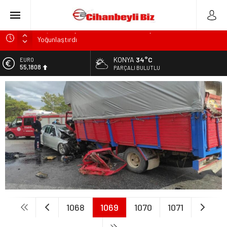
Başkan Adayı Kemal Tekin Sahada Ziyaretlerini
Yoğunlaştırdı
Konyalı Çiftci Feci şekilde Can Verdi
KONYA
34°C
EURO
Konya’da araçta oksijen tüpünün patlaması sonucu hayatını
55,1808
PARÇALI BULUTLU
kaybeden biri bebek 2 kişi ile yaralanan 2 kişinin kimlikleri
belli oldu!
ALTIN
6.662,82
KULU’DA HAFİF TİCARİ ARAÇ TAKLA ATTI: 2’Sİ ÇOCUK, 3
YARALI
BİST
13.779,39
Trafik Kazasinda Yaralanmıştı, Tedavi gördüğü Hastanede
Hayatını Kaybetti
DOLAR
47,6961
1068
1069
1070
1071