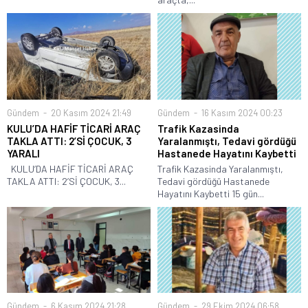
Gündem
20 Kasım 2024 21:49
Gündem
16 Kasım 2024 00:23
KULU’DA HAFİF TİCARİ ARAÇ
Trafik Kazasinda
TAKLA ATTI: 2’Sİ ÇOCUK, 3
Yaralanmıştı, Tedavi gördüğü
YARALI
Hastanede Hayatını Kaybetti
KULU’DA HAFİF TİCARİ ARAÇ
Trafik Kazasinda Yaralanmıştı,
TAKLA ATTI: 2’Sİ ÇOCUK, 3...
Tedavi gördüğü Hastanede
Hayatını Kaybetti 15 gün...
Gündem
6 Kasım 2024 21:28
Gündem
29 Ekim 2024 06:58