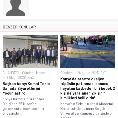
BENZER KONULAR
CİHANBEYLİ
,
Gündem
,
Manşet
Gündem
26 Şubat 2025 19:04
2 Nisan 2026 17:42
Konya’da araçta oksijen
Başkan Adayı Kemal Tekin
tüpünün patlaması sonucu
Sahada Ziyaretlerini
hayatını kaybeden biri bebek 2
Yoğunlaştırdı
kişi ile yaralanan 2 kişinin
kimlikleri belli oldu!
Konya Kırmızı Et Üreticileri
Birliği’nde 25 Nisan’da
Konya’nın Selçuklu İlçesi Akademi
gerçekleştirilecek seçimler
Mahallesinde bulunan Selçuk
öncesinde...
Üniversitesi Kampüsü girişinde bir
araçta,...