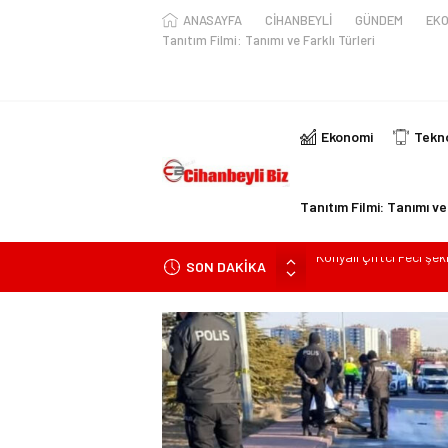
ANASAYFA
CİHANBEYLİ
GÜNDEM
EKO
Tanıtım Filmi: Tanımı ve Farklı Türleri
Ekonomi
Tekno
Tanıtım Filmi: Tanımı ve 
SON DAKİKA
Konya’da araçta oksij
kişi ile yaralanan 2 kişi
KULU’DA HAFİF TİCAR
Trafik Kazasinda Yara
Başkan Adayı Kemal Te
Konyalı Çiftci Feci şek