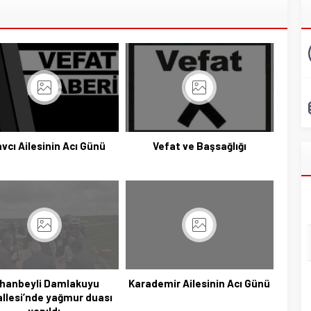
avcı Ailesinin Acı Günü
Vefat ve Başsağlığı
ihanbeyli Damlakuyu
Karademir Ailesinin Acı Günü
llesi’nde yağmur duası
yapıldı