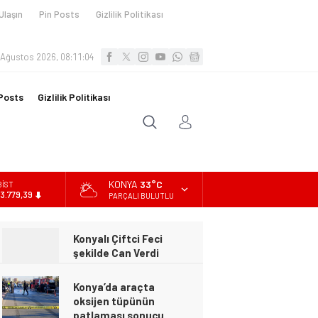
Ulaşın
Pin Posts
Gizlilik Politikası
 Ağustos 2026, 08:11:06
Posts
Gizlilik Politikası
KONYA
33°C
BİST
13.779,39
PARÇALI BULUTLU
DOLAR
47,7111
Konya’da araçta
EURO
oksijen tüpünün
55,1881
patlaması sonucu
hayatını kaybeden biri
ALTIN
bebek 2 kişi ile
6.660,55
yaralanan 2 kişinin