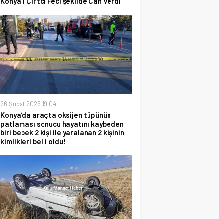
Konyalı Çiftci Feci şekilde Can Verdi
26 Şubat 2025 19:04
Konya’da araçta oksijen tüpünün
patlaması sonucu hayatını kaybeden
biri bebek 2 kişi ile yaralanan 2 kişinin
kimlikleri belli oldu!