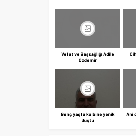
Vefat ve Başsağlığı Adile
Ci
Özdemir
Genç yaşta kalbine yenik
Ani 
düştü