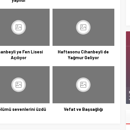
Başkan Adayı Kemal Tekin Sahada
Ziyaretlerini Yoğunlaştırdı
hanbeyli ye Fen Lisesi
Haftasonu Cihanbeyli de
Açılıyor
Yağmur Geliyor
ölümü sevenlerini üzdü
Vefat ve Başsağlığı