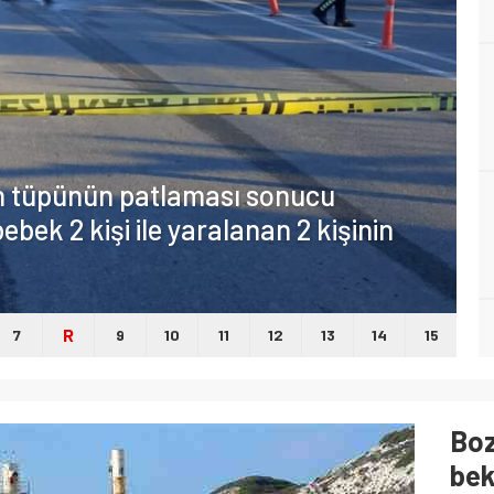
en tüpünün patlaması sonucu
ebek 2 kişi ile yaralanan 2 kişinin
R
7
9
10
11
12
13
14
15
Boz
bek