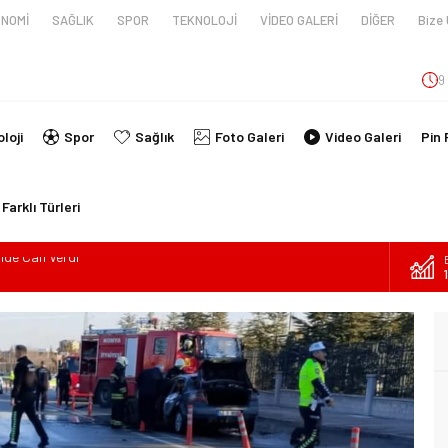
NOMİ
SAĞLIK
SPOR
TEKNOLOJİ
VİDEO GALERİ
DİĞER
Bize 
9
loji
Spor
Sağlık
Foto Galeri
Video Galeri
Pin 
Farklı Türleri
en tüpünün patlaması sonucu hayatını kaybeden biri bebek 2
nin kimlikleri belli oldu!
İ ARAÇ TAKLA ATTI: 2’Sİ ÇOCUK, 3 YARALI
lanmıştı, Tedavi gördüğü Hastanede Hayatını Kaybetti
kin Sahada Ziyaretlerini Yoğunlaştırdı
ilde Can Verdi