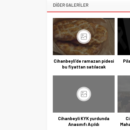
DİĞER GALERİLER
Cihanbeyli’de ramazan pidesi
Pil
bu fiyattan satılacak
Cihanbeyli KYK yurdunda
C
Anasınıfı Açıldı
Maha