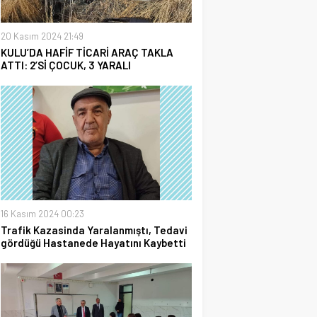
20 Kasım 2024 21:49
KULU’DA HAFİF TİCARİ ARAÇ TAKLA
ATTI: 2’Sİ ÇOCUK, 3 YARALI
16 Kasım 2024 00:23
Trafik Kazasinda Yaralanmıştı, Tedavi
gördüğü Hastanede Hayatını Kaybetti