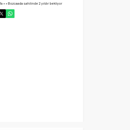
fa
»
»
Bozcaada sahilinde 2 yıldır bekliyor
29 Ekim 2024 06:58
Vefat Haberi Allah
Rahmet Eylesin
Gündem
14 Ekim 2024 21:52
Cihanbeyli İşadamı
Hayatta veda ett
Gündem
14 Ekim 2024 15:03
Cihanbeyli Gurbetçi
Fransa’da Hayata veda
etti
Gündem
13 Ekim 2024 15:16
Başkan Adayı Kemal
Tekin Sahada
Ziyaretlerini
Yoğunlaştırdı