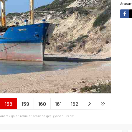
Anasay
158
159
160
161
162
llanarak galeri resimleri arasında geçiş yapabilirsiniz.