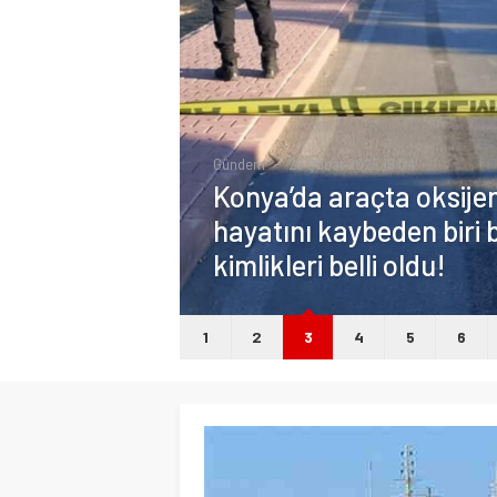
Gündem
26 Şubat 2025 19:04
Konya’da araçta oksij
hayatını kaybeden biri b
kimlikleri belli oldu!
1
2
3
4
5
6