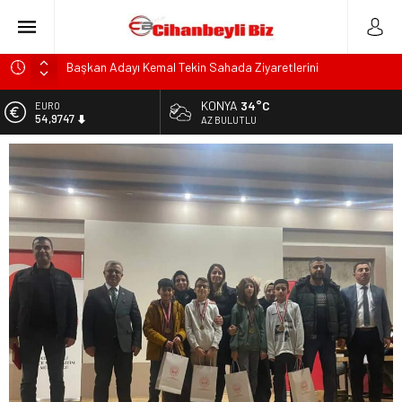
Başkan Adayı Kemal Tekin Sahada Ziyaretlerini
Yoğunlaştırdı
KONYA
34°C
Konyalı Çiftci Feci şekilde Can Verdi
EURO
54,9747
AZ BULUTLU
Konya’da araçta oksijen tüpünün patlaması sonucu hayatını
kaybeden biri bebek 2 kişi ile yaralanan 2 kişinin kimlikleri
ALTIN
6.499,25
belli oldu!
KULU’DA HAFİF TİCARİ ARAÇ TAKLA ATTI: 2’Sİ ÇOCUK, 3
BİST
13.798,82
YARALI
Trafik Kazasinda Yaralanmıştı, Tedavi gördüğü Hastanede
DOLAR
47,5921
Hayatını Kaybetti