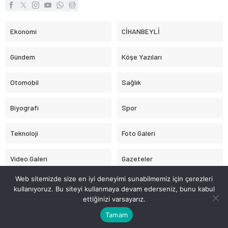
Ekonomi
CİHANBEYLİ
Gündem
Köşe Yazıları
Otomobil
Sağlık
Biyografi
Spor
Teknoloji
Foto Galeri
Video Galeri
Gazeteler
Web sitemizde size en iyi deneyimi sunabilmemiz için çerezleri
Astroloji
kullanıyoruz. Bu siteyi kullanmaya devam ederseniz, bunu kabul
ettiğinizi varsayarız.
CİHANBEYLİ.BİZ
Tamam