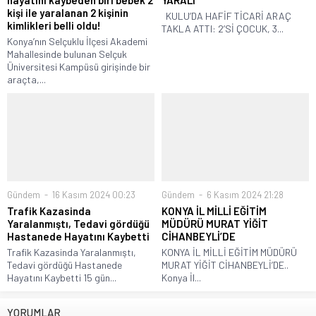
kişi ile yaralanan 2 kişinin
KULU’DA HAFİF TİCARİ ARAÇ
kimlikleri belli oldu!
TAKLA ATTI: 2’Sİ ÇOCUK, 3...
Konya’nın Selçuklu İlçesi Akademi
Mahallesinde bulunan Selçuk
Üniversitesi Kampüsü girişinde bir
araçta,...
Gündem
16 Kasım 2024 00:23
Gündem
6 Kasım 2024 21:28
Trafik Kazasinda
KONYA İL MİLLİ EĞİTİM
Yaralanmıştı, Tedavi gördüğü
MÜDÜRÜ MURAT YİĞİT
Hastanede Hayatını Kaybetti
CİHANBEYLİ’DE
Trafik Kazasinda Yaralanmıştı,
KONYA İL MİLLİ EĞİTİM MÜDÜRÜ
Tedavi gördüğü Hastanede
MURAT YİĞİT CİHANBEYLİ’DE..
Hayatını Kaybetti 15 gün...
Konya İl...
YORUMLAR