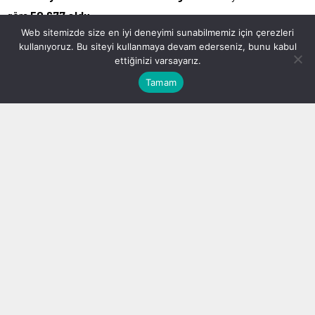
göre
50.677 oldu
Web sitemizde size en iyi deneyimi sunabilmemiz için çerezleri
kullanıyoruz. Bu siteyi kullanmaya devam ederseniz, bunu kabul
Bu nüfusun,
25.585
ini erkekler ,
25.092
ise kadınlar oluşturdu
ettiğinizi varsayarız.
Cihanbeyli Geneli 2021 nüfusuna göre 757 kişi azalarak 50 ,677
Tamam
kişi oldu
Cihanbeyli nin en kalabalık mahallesi 5491 kişi ile Yeniceoba
mahallesi olurken en küçük Mahallesi ise 35 nüfuslu Kocatepe
mahallesi oldu .
Mahalle Mahalle Cihanbeyli 2022 Nüfusu
YENİCEOBA MAHALLESİ
5.491
CUMHURİYET MAHALLESİ
3.581
TAŞPINAR MAHALLESİ
3.326
KÖPRÜBAŞI MAHALLESİ
3.322
KARABAĞ MAHALLESİ
2.820