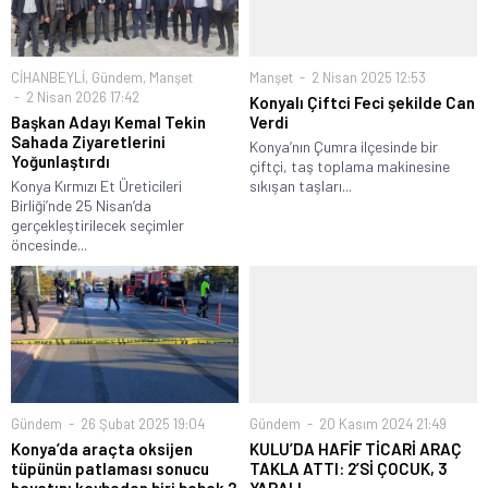
CİHANBEYLİ
,
Gündem
,
Manşet
Manşet
2 Nisan 2025 12:53
2 Nisan 2026 17:42
Konyalı Çiftci Feci şekilde Can
Başkan Adayı Kemal Tekin
Verdi
Sahada Ziyaretlerini
Konya’nın Çumra ilçesinde bir
Yoğunlaştırdı
çiftçi, taş toplama makinesine
Konya Kırmızı Et Üreticileri
sıkışan taşları...
Birliği’nde 25 Nisan’da
gerçekleştirilecek seçimler
öncesinde...
Gündem
26 Şubat 2025 19:04
Gündem
20 Kasım 2024 21:49
Konya’da araçta oksijen
KULU’DA HAFİF TİCARİ ARAÇ
tüpünün patlaması sonucu
TAKLA ATTI: 2’Sİ ÇOCUK, 3
hayatını kaybeden biri bebek 2
YARALI