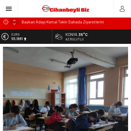
Başkan Adayı Kemal Tekin Sahada Ziyaretlerini
Yoğunlaştırdı
KONYA
35°C
EURO
Konyalı Çiftci Feci şekilde Can Verdi
55,1881
AZ BULUTLU
Konya’da araçta oksijen tüpünün patlaması sonucu hayatını
ALTIN
kaybeden biri bebek 2 kişi ile yaralanan 2 kişinin kimlikleri
6.660,55
belli oldu!
BİST
KULU’DA HAFİF TİCARİ ARAÇ TAKLA ATTI: 2’Sİ ÇOCUK, 3
13.779,39
YARALI
DOLAR
Trafik Kazasinda Yaralanmıştı, Tedavi gördüğü Hastanede
47,7111
Hayatını Kaybetti