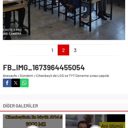
1
2
3
FB_IMG_1673964455054
Anasayfa
»
Gündem
»
Cihanbeyli de LGS ve TYT Deneme sınavı yapıldı
DİĞER GALERİLER