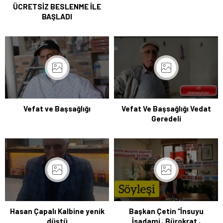
ÜCRETSİZ BESLENME İLE
BAŞLADI
Vefat ve Başsağlığı
Vefat Ve Başsağlığı Vedat
Geredeli
Hasan Çapalı Kalbine yenik
Başkan Çetin “İnsuyu
düştü
İsadami , Bürokrat ,