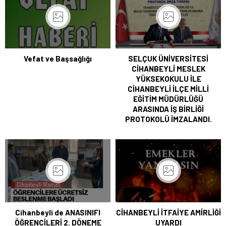
Vefat ve Başsağlığı
SELÇUK ÜNİVERSİTESİ
CİHANBEYLİ MESLEK
YÜKSEKOKULU İLE
CİHANBEYLİ İLÇE MİLLİ
EĞİTİM MÜDÜRLÜĞÜ
ARASINDA İŞ BİRLİĞİ
PROTOKOLÜ İMZALANDI.
Cihanbeyli de ANASINIFI
CİHANBEYLİ İTFAİYE AMİRLİĞİ
ÖĞRENCİLERİ 2. DÖNEME
UYARDI