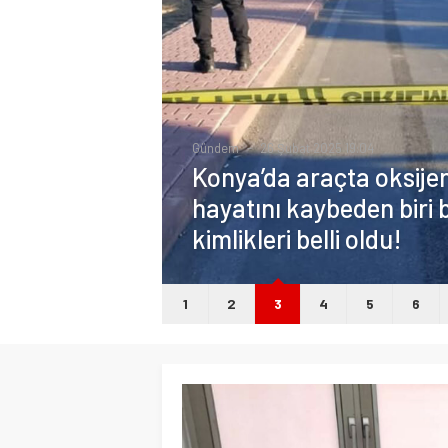
Gündem
26 Şubat 2025 19:04
Konya’da araçta oksij
hayatını kaybeden biri b
kimlikleri belli oldu!
1
2
3
4
5
6