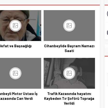
Vefat ve Başsağlığı
Cihanbeylide Bayram Namazı
Saati
anbeyli Motor Ustası İş
Trafik Kazasında hayatını
azasında Can Verdi
Kaybeden Tır Şoförü Toprağa
Verildi
Başkan Adayı Kemal Tekin Sahada