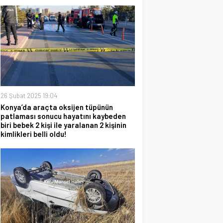
26 Şubat 2025 19:04
Konya’da araçta oksijen tüpünün
patlaması sonucu hayatını kaybeden
biri bebek 2 kişi ile yaralanan 2 kişinin
kimlikleri belli oldu!