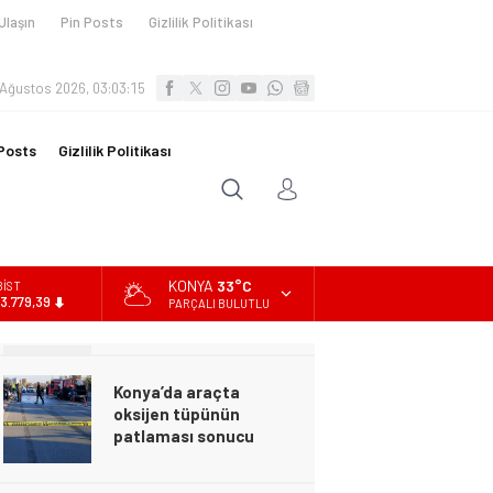
Ulaşın
Pin Posts
Gizlilik Politikası
Ağustos 2026, 03:03:16
Posts
Gizlilik Politikası
KONYA
33°C
BİST
13.779,39
PARÇALI BULUTLU
DOLAR
47,7155
Konya’da araçta
EURO
oksijen tüpünün
55,1921
patlaması sonucu
hayatını kaybeden biri
ALTIN
bebek 2 kişi ile
6.659,09
yaralanan 2 kişinin