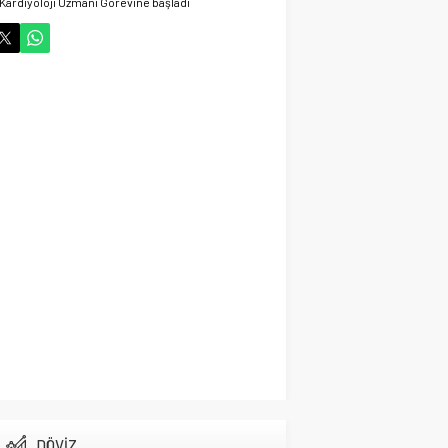
Kardiyoloji Uzmanı Görevine başladı
29 Ekim 2024 06:58
Vefat Haberi Allah
Rahmet Eylesin
Gündem
14 Ekim 2024 21:52
Cihanbeyli İşadamı
Hayatta veda ett
Gündem
14 Ekim 2024 15:03
Cihanbeyli Gurbetçi
Fransa’da Hayata veda
etti
Gündem
13 Ekim 2024 15:16
Başkan Adayı Kemal
Tekin Sahada
Ziyaretlerini
Yoğunlaştırdı
DÖVİZ