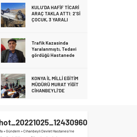
KULU’DA HAFİF TİCARİ
kimlikleri belli oldu!
ARAÇ TAKLA ATTI: 2’Sİ
Gündem
ÇOCUK, 3 YARALI
26 Şubat 2025 19:04
Gündem
20 Kasım 2024 21:49
Trafik Kazasinda
Yaralanmıştı, Tedavi
gördüğü Hastanede
Gündem
20 Kasım 2024 21:49
Hayatını Kaybetti
KULU’DA HAFİF TİCARİ ARAÇ TAKLA ATTI
Gündem
YARALI
16 Kasım 2024 00:23
KONYA İL MİLLİ EĞİTİM
MÜDÜRÜ MURAT YİĞİT
CİHANBEYLİ’DE
Gündem
6 Kasım 2024 21:28
Cihanbeyli Devlet
Memuru Ankara’da Kalp
Shot_20221025_124309603
krizi sonucu hayatını
kaybetti
fa
»
Gündem
»
Cihanbeyli Devlet Hastanesi’ne
Gündem