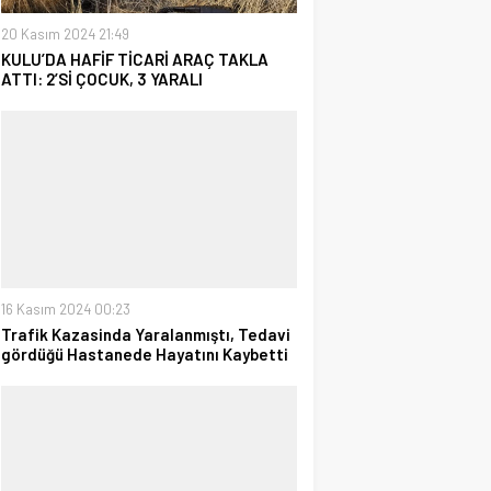
20 Kasım 2024 21:49
KULU’DA HAFİF TİCARİ ARAÇ TAKLA
ATTI: 2’Sİ ÇOCUK, 3 YARALI
16 Kasım 2024 00:23
Trafik Kazasinda Yaralanmıştı, Tedavi
gördüğü Hastanede Hayatını Kaybetti