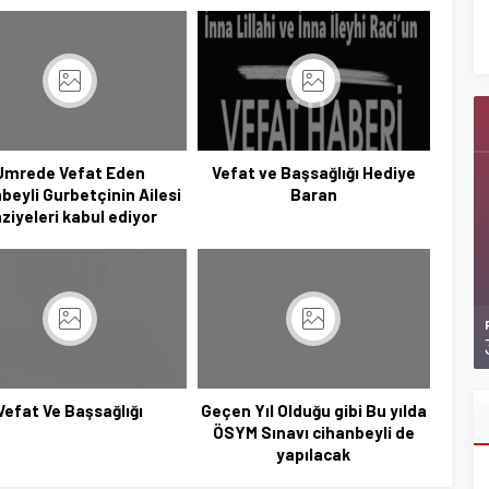
Ziyaretlerini Yoğunlaştırdı
Umrede Vefat Eden
Vefat ve Başsağlığı Hediye
beyli Gurbetçinin Ailesi
Baran
ziyeleri kabul ediyor
Vefat Ve Başsağlığı
Geçen Yıl Olduğu gibi Bu yılda
ÖSYM Sınavı cihanbeyli de
yapılacak