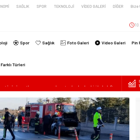
NOMİ
SAĞLIK
SPOR
TEKNOLOJİ
VİDEO GALERİ
DİĞER
Bize 
10 
loji
Spor
Sağlık
Foto Galeri
Video Galeri
Pin 
Farklı Türleri
en tüpünün patlaması sonucu hayatını kaybeden biri bebek 2
nin kimlikleri belli oldu!
İ ARAÇ TAKLA ATTI: 2’Sİ ÇOCUK, 3 YARALI
lanmıştı, Tedavi gördüğü Hastanede Hayatını Kaybetti
kin Sahada Ziyaretlerini Yoğunlaştırdı
ilde Can Verdi