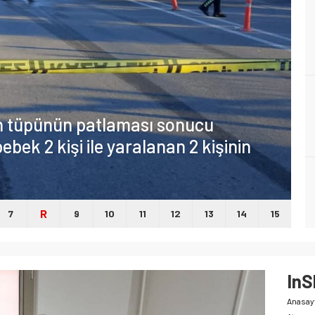
en tüpünün patlaması sonucu
ebek 2 kişi ile yaralanan 2 kişinin
R
7
9
10
11
12
13
14
15
In
Anasay