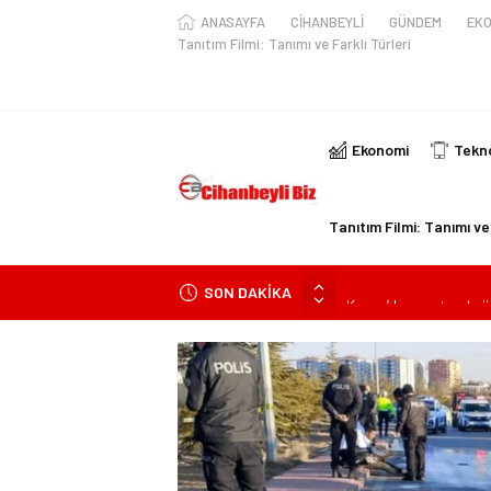
ANASAYFA
CİHANBEYLİ
GÜNDEM
EKO
Tanıtım Filmi: Tanımı ve Farklı Türleri
Ekonomi
Tekno
Tanıtım Filmi: Tanımı ve 
SON DAKİKA
Konya’da araçta oksij
kişi ile yaralanan 2 kişi
KULU’DA HAFİF TİCAR
Trafik Kazasinda Yara
Başkan Adayı Kemal Te
Konyalı Çiftci Feci şek