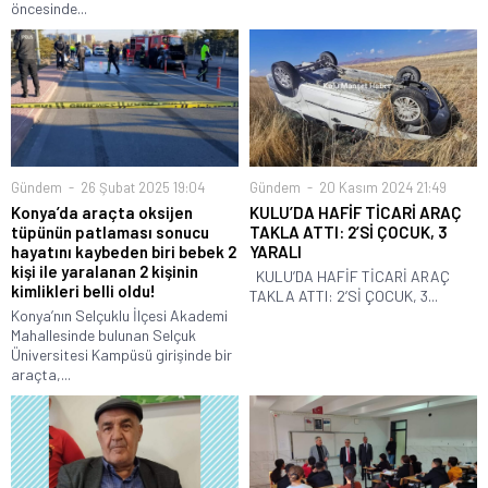
öncesinde...
Gündem
26 Şubat 2025 19:04
Gündem
20 Kasım 2024 21:49
Konya’da araçta oksijen
KULU’DA HAFİF TİCARİ ARAÇ
tüpünün patlaması sonucu
TAKLA ATTI: 2’Sİ ÇOCUK, 3
hayatını kaybeden biri bebek 2
YARALI
kişi ile yaralanan 2 kişinin
KULU’DA HAFİF TİCARİ ARAÇ
kimlikleri belli oldu!
TAKLA ATTI: 2’Sİ ÇOCUK, 3...
Konya’nın Selçuklu İlçesi Akademi
Mahallesinde bulunan Selçuk
Üniversitesi Kampüsü girişinde bir
araçta,...