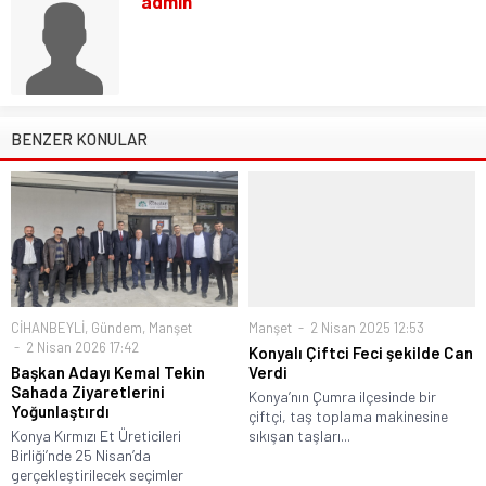
admin
BENZER KONULAR
CİHANBEYLİ
,
Gündem
,
Manşet
Manşet
2 Nisan 2025 12:53
2 Nisan 2026 17:42
Konyalı Çiftci Feci şekilde Can
Başkan Adayı Kemal Tekin
Verdi
Sahada Ziyaretlerini
Konya’nın Çumra ilçesinde bir
Yoğunlaştırdı
çiftçi, taş toplama makinesine
Konya Kırmızı Et Üreticileri
sıkışan taşları...
Birliği’nde 25 Nisan’da
gerçekleştirilecek seçimler