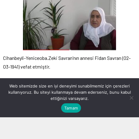
Cihanbeyli-Yeniceoba.Zeki Savran’nın annesi Fidan Savran (02-
03-1941) vefat etmiştir.
Merhumeye Allahtan rahmet yakınlarına başsaglıgı dileriz.
Web sitemizde size en iyi deneyimi sunabilmemiz için çerezleri
kullanıyoruz. Bu siteyi kullanmaya devam ederseniz, bunu kabul
Not:Takipçilerimizden gelen bir acı haber.
ettiğinizi varsayarız.
Tamam
admin