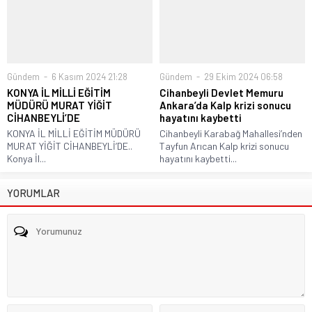
Gündem
6 Kasım 2024 21:28
Gündem
29 Ekim 2024 06:58
KONYA İL MİLLİ EĞİTİM
Cihanbeyli Devlet Memuru
MÜDÜRÜ MURAT YİĞİT
Ankara’da Kalp krizi sonucu
CİHANBEYLİ’DE
hayatını kaybetti
KONYA İL MİLLİ EĞİTİM MÜDÜRÜ
Cihanbeyli Karabağ Mahallesi’nden
MURAT YİĞİT CİHANBEYLİ’DE..
Tayfun Arıcan Kalp krizi sonucu
Konya İl...
hayatını kaybetti...
YORUMLAR