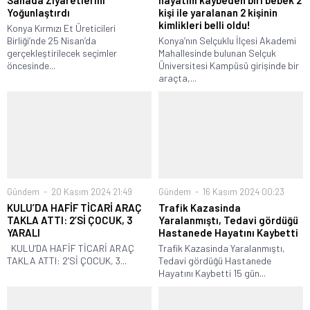
Sahada Ziyaretlerini
hayatını kaybeden biri bebek 2
Yoğunlaştırdı
kişi ile yaralanan 2 kişinin
kimlikleri belli oldu!
Konya Kırmızı Et Üreticileri
Birliği’nde 25 Nisan’da
Konya’nın Selçuklu İlçesi Akademi
gerçekleştirilecek seçimler
Mahallesinde bulunan Selçuk
öncesinde...
Üniversitesi Kampüsü girişinde bir
araçta,...
Gündem
20 Kasım 2024 21:49
Gündem
16 Kasım 2024 00:23
KULU’DA HAFİF TİCARİ ARAÇ
Trafik Kazasinda
TAKLA ATTI: 2’Sİ ÇOCUK, 3
Yaralanmıştı, Tedavi gördüğü
YARALI
Hastanede Hayatını Kaybetti
KULU’DA HAFİF TİCARİ ARAÇ
Trafik Kazasinda Yaralanmıştı,
TAKLA ATTI: 2’Sİ ÇOCUK, 3...
Tedavi gördüğü Hastanede
Hayatını Kaybetti 15 gün...