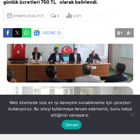
günlük ücretleri 750 TL olarak belirlendi.
9 MAYIS 2024 17:17
0
3.571
A
A
ABONE OL
+
-
Web sitemizde size en iyi deneyimi sunabilmemiz için çerezleri
kullanıyoruz. Bu siteyi kullanmaya devam ederseniz, bunu kabul
ettiğinizi varsayarız.
Tamam
Cihanbeyli
‘de tarım işçi ücretleri belirlendi