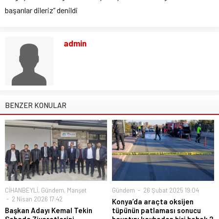
başarılar dileriz” denildi
admin
BENZER KONULAR
CİHANBEYLİ
,
Gündem
,
Manşet
Gündem
26 Şubat 2025 19:04
2 Nisan 2026 17:42
Konya’da araçta oksijen
Başkan Adayı Kemal Tekin
tüpünün patlaması sonucu