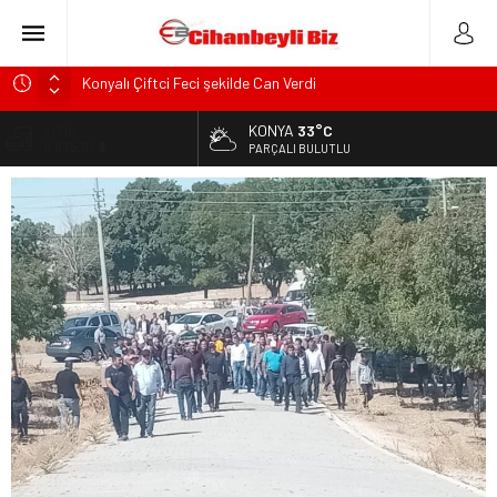
Konyalı Çiftci Feci şekilde Can Verdi
Konya’da araçta oksijen tüpünün patlaması sonucu hayatını
KONYA
33°C
ALTIN
kaybeden biri bebek 2 kişi ile yaralanan 2 kişinin kimlikleri
6.635,91
PARÇALI BULUTLU
belli oldu!
BİST
KULU’DA HAFİF TİCARİ ARAÇ TAKLA ATTI: 2’Sİ ÇOCUK, 3
13.779,39
YARALI
DOLAR
Trafik Kazasinda Yaralanmıştı, Tedavi gördüğü Hastanede
47,7178
Hayatını Kaybetti
EURO
Başkan Adayı Kemal Tekin Sahada Ziyaretlerini
55,1513
Yoğunlaştırdı