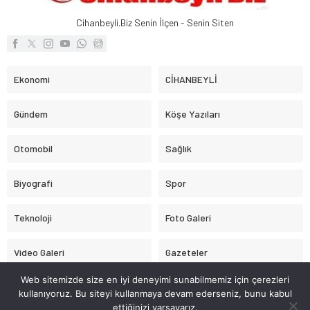
Cihanbeyli.Biz Senin İlçen - Senin Siten
Ekonomi
CİHANBEYLİ
Gündem
Köşe Yazıları
Otomobil
Sağlık
Biyografi
Spor
Teknoloji
Foto Galeri
Video Galeri
Gazeteler
Web sitemizde size en iyi deneyimi sunabilmemiz için çerezleri
Astroloji
kullanıyoruz. Bu siteyi kullanmaya devam ederseniz, bunu kabul
ettiğinizi varsayarız.