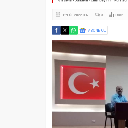
Anasayfa
»
Gündem
»
Cihanbeyli TYP Kura Son
1 EYLÜL 2022 11:17
0
1.982
ABONE OL