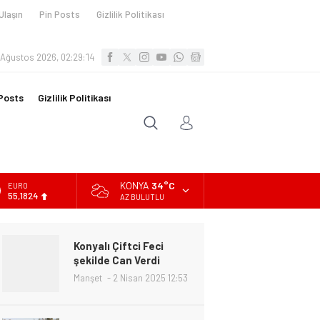
Ulaşın
Pin Posts
Gizlilik Politikası
 Ağustos 2026, 02:29:15
Posts
Gizlilik Politikası
KONYA
34°C
ALTIN
6.662,10
AZ BULUTLU
BİST
13.779,39
Konyalı Çiftci Feci
DOLAR
şekilde Can Verdi
47,6954
Manşet
2 Nisan 2025 12:53
EURO
55,1824