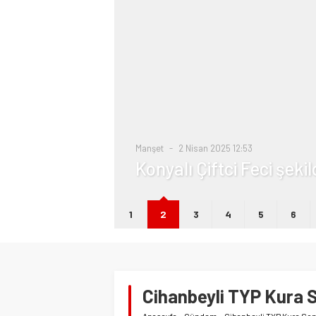
i
Manşet
2 Nisan 2025 12:53
Konyalı Çiftci Feci şeki
1
2
3
4
5
6
Cihanbeyli TYP Kura S