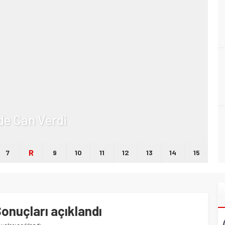
lde Can Verdi
R
7
9
10
11
12
13
14
15
onuçları açıklandı