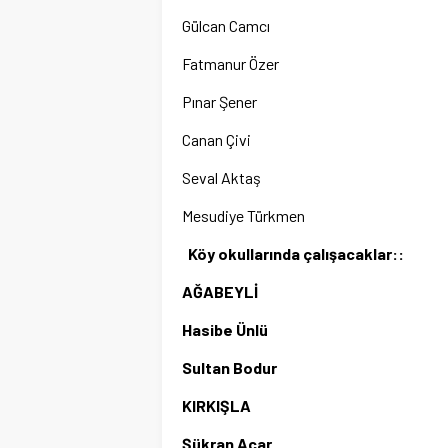
Gülcan Camcı
Fatmanur Özer
Pınar Şener
Canan Çivi
Seval Aktaş
Mesudiye Türkmen
Köy okullarında çalışacaklar::
AĞABEYLİ
Hasibe Ünlü
Sultan Bodur
KIRKIŞLA
Şükran Acar