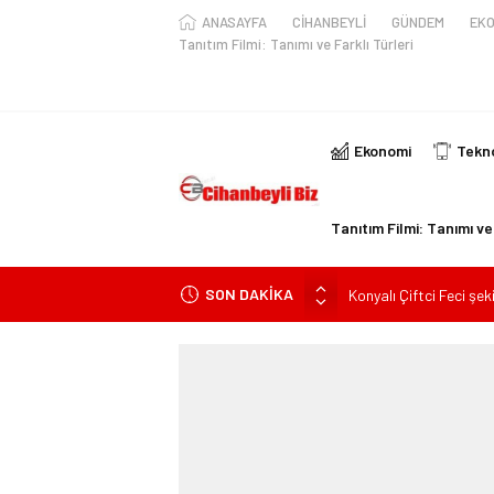
ANASAYFA
CİHANBEYLİ
GÜNDEM
EKO
Tanıtım Filmi: Tanımı ve Farklı Türleri
Ekonomi
Tekno
Tanıtım Filmi: Tanımı ve 
SON DAKİKA
Konyalı Çiftci Feci şek
Konya’da araçta oksij
ile yaralanan 2 kişinin k
KULU’DA HAFİF TİCAR
Trafik Kazasinda Yara
Başkan Adayı Kemal Te