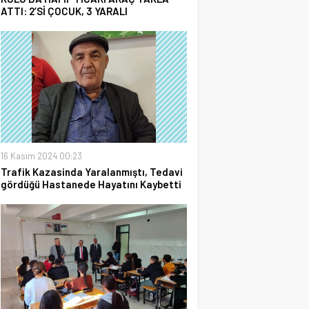
ATTI: 2’Sİ ÇOCUK, 3 YARALI
16 Kasım 2024 00:23
Trafik Kazasinda Yaralanmıştı, Tedavi
gördüğü Hastanede Hayatını Kaybetti