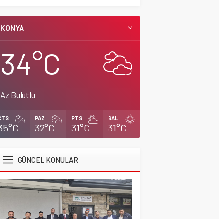
Başkan Adayı Kemal
KONYA
Tekin Sahada
Ziyaretlerini
34°C
Yoğunlaştırdı
CİHANBEYLİ
,
Gündem
,
Manşet
2 Nisan 2026 17:42
Az Bulutlu
CTS
PAZ
PTS
SAL
35°C
32°C
31°C
31°C
GÜNCEL KONULAR