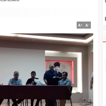
uçları açıklandı
A
A
+
-
Başkan Adayı Kemal Tekin Sahada
Ziyaretlerini Yoğunlaştırdı