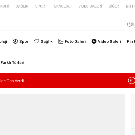
NOMİ
SAĞLIK
SPOR
TEKNOLOJİ
VİDEO GALERİ
DİĞER
Bize 
8
loji
Spor
Sağlık
Foto Galeri
Video Galeri
Pin 
Farklı Türleri
ilde Can Verdi
en tüpünün patlaması sonucu hayatını kaybeden biri bebek 2 kişi
imlikleri belli oldu!
İ ARAÇ TAKLA ATTI: 2’Sİ ÇOCUK, 3 YARALI
lanmıştı, Tedavi gördüğü Hastanede Hayatını Kaybetti
kin Sahada Ziyaretlerini Yoğunlaştırdı