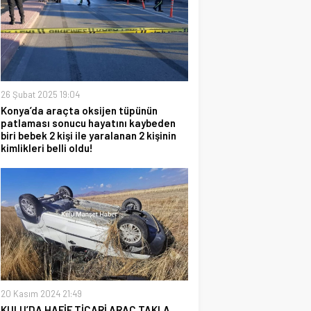
26 Şubat 2025 19:04
Konya’da araçta oksijen tüpünün
patlaması sonucu hayatını kaybeden
biri bebek 2 kişi ile yaralanan 2 kişinin
kimlikleri belli oldu!
20 Kasım 2024 21:49
KULU’DA HAFİF TİCARİ ARAÇ TAKLA