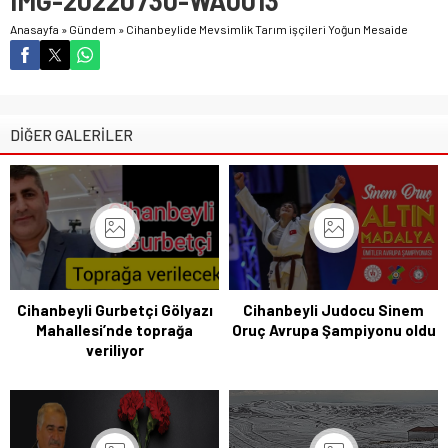
IMG-20220730-WA0013
Anasayfa
»
Gündem
»
Cihanbeylide Mevsimlik Tarım işçileri Yoğun Mesaide
DİĞER GALERİLER
Cihanbeyli Gurbetçi Gölyazı
Cihanbeyli Judocu Sinem
Mahallesi’nde toprağa
Oruç Avrupa Şampiyonu oldu
veriliyor