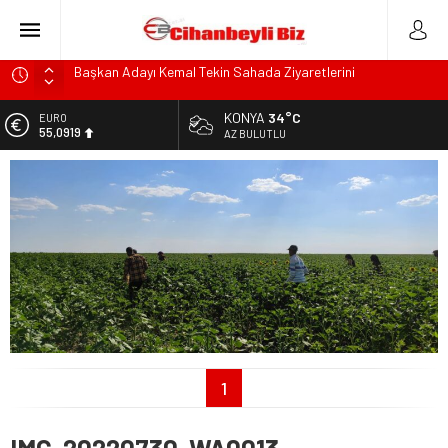
Başkan Adayı Kemal Tekin Sahada Ziyaretlerini
Yoğunlaştırdı
Konyalı Çiftci Feci şekilde Can Verdi
KONYA
34°C
EURO
Konya’da araçta oksijen tüpünün patlaması sonucu hayatını
55,0919
AZ BULUTLU
kaybeden biri bebek 2 kişi ile yaralanan 2 kişinin kimlikleri
ALTIN
belli oldu!
6.525,81
KULU’DA HAFİF TİCARİ ARAÇ TAKLA ATTI: 2’Sİ ÇOCUK, 3
BİST
YARALI
13.703,13
Trafik Kazasinda Yaralanmıştı, Tedavi gördüğü Hastanede
DOLAR
Hayatını Kaybetti
47,5932
1