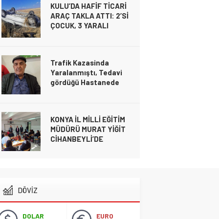
KULU’DA HAFİF TİCARİ
kimlikleri belli oldu!
ARAÇ TAKLA ATTI: 2’Sİ
Gündem
ÇOCUK, 3 YARALI
26 Şubat 2025 19:04
Gündem
20 Kasım 2024 21:49
Trafik Kazasinda
Yaralanmıştı, Tedavi
gördüğü Hastanede
Gündem
20 Kasım 2024 21:49
Hayatını Kaybetti
KULU’DA HAFİF TİCARİ ARAÇ TAKLA ATTI
Gündem
YARALI
16 Kasım 2024 00:23
KONYA İL MİLLİ EĞİTİM
MÜDÜRÜ MURAT YİĞİT
CİHANBEYLİ’DE
Gündem
6 Kasım 2024 21:28
Cihanbeyli Devlet
Memuru Ankara’da Kalp
DÖVİZ
krizi sonucu hayatını
kaybetti
DOLAR
EURO
Gündem