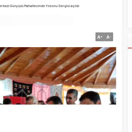
erkezi Günyüzü Mahallesinde Yılsonu Sergisi açıldı
A
A
+
-