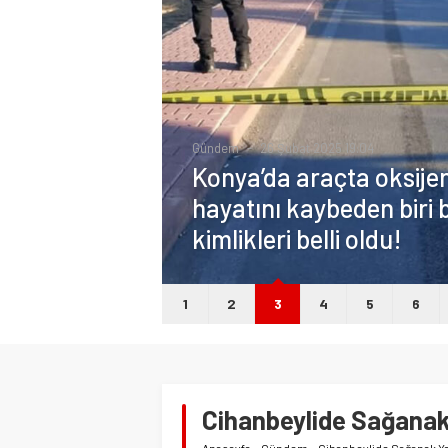
Gündem
26 Şubat 2025 19:04
Konya’da araçta oksij
hayatını kaybeden biri b
kimlikleri belli oldu!
1
2
3
4
5
6
Cihanbeylide Sağanak