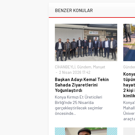
BENZER KONULAR
CİHANBEYLİ
,
Gündem
,
Manşet
Günde
2 Nisan 2026 17:42
Konya
Başkan Adayı Kemal Tekin
tüpün
Sahada Ziyaretlerini
hayat
Yoğunlaştırdı
2 kişi
kimlik
Konya Kırmızı Et Üreticileri
Birliği’nde 25 Nisan’da
Konya’
gerçekleştirilecek seçimler
Mahall
öncesinde...
Üniver
araçta,