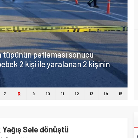
en tüpünün patlaması sonucu
ebek 2 kişi ile yaralanan 2 kişinin
R
7
9
10
11
12
13
14
15
 Yağış Sele dönüştü