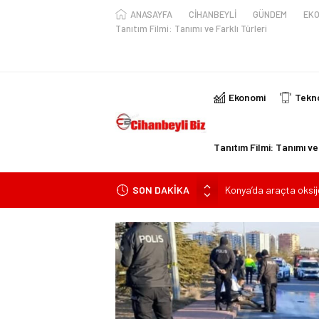
ANASAYFA
CİHANBEYLİ
GÜNDEM
EKO
Tanıtım Filmi: Tanımı ve Farklı Türleri
Ekonomi
Tekno
Tanıtım Filmi: Tanımı ve 
SON DAKİKA
Konya’da araçta oksij
ile yaralanan 2 kişinin k
KULU’DA HAFİF TİCAR
Trafik Kazasinda Yara
Başkan Adayı Kemal Te
Konyalı Çiftci Feci şek