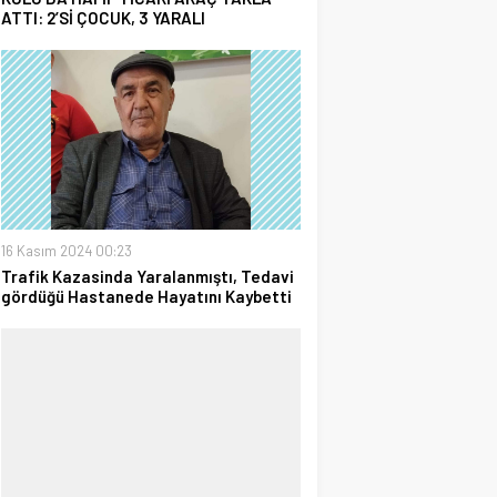
ATTI: 2’Sİ ÇOCUK, 3 YARALI
16 Kasım 2024 00:23
Trafik Kazasinda Yaralanmıştı, Tedavi
gördüğü Hastanede Hayatını Kaybetti