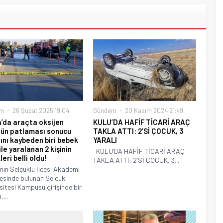
m
26 Şubat 2025 19:04
Gündem
20 Kasım 2024 21:49
’da araçta oksijen
KULU’DA HAFİF TİCARİ ARAÇ
ün patlaması sonucu
TAKLA ATTI: 2’Sİ ÇOCUK, 3
ını kaybeden biri bebek
YARALI
 ile yaralanan 2 kişinin
KULU’DA HAFİF TİCARİ ARAÇ
leri belli oldu!
TAKLA ATTI: 2’Sİ ÇOCUK, 3...
nın Selçuklu İlçesi Akademi
esinde bulunan Selçuk
sitesi Kampüsü girişinde bir
...