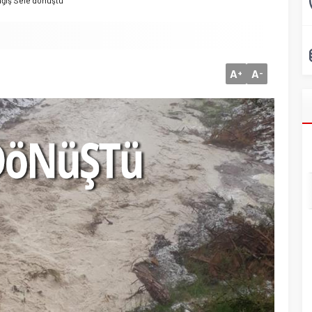
ağış Sele dönüştü
0
A
A
+
-
emal Tekin Sahada
Konyalı Çiftci Feci şekilde Can Verdi
i Yoğunlaştırdı