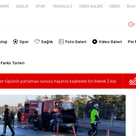
NOMİ
SAĞLIK
SPOR
TEKNOLOJİ
VİDEO GALERİ
DİĞER
Bize 
8
loji
Spor
Sağlık
Foto Galeri
Video Galeri
Pin 
Farklı Türleri
en tüpünün patlaması sonucu hayatını kaybeden biri bebek 2 kişi
imlikleri belli oldu!
İ ARAÇ TAKLA ATTI: 2’Sİ ÇOCUK, 3 YARALI
lanmıştı, Tedavi gördüğü Hastanede Hayatını Kaybetti
kin Sahada Ziyaretlerini Yoğunlaştırdı
ilde Can Verdi