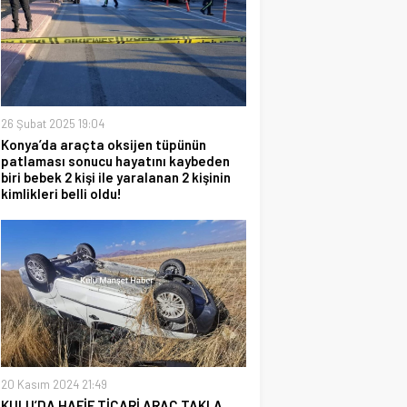
26 Şubat 2025 19:04
Konya’da araçta oksijen tüpünün
patlaması sonucu hayatını kaybeden
biri bebek 2 kişi ile yaralanan 2 kişinin
kimlikleri belli oldu!
20 Kasım 2024 21:49
KULU’DA HAFİF TİCARİ ARAÇ TAKLA