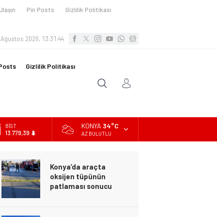
Ulaşın
Pin Posts
Gizlilik Politikası
 Ağustos 2026, 13:31:45
Posts
Gizlilik Politikası
KONYA
34°C
DOLAR
47,7111
AZ BULUTLU
EURO
55,1881
Konya’da araçta
ALTIN
oksijen tüpünün
6.660,55
patlaması sonucu
hayatını kaybeden biri
BİST
bebek 2 kişi ile
13.779,39
yaralanan 2 kişinin