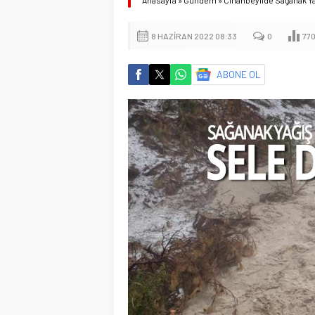
Anasayfa
»
Gündem
»
Cihanbeylide Sağanak Y
8 HAZIRAN 2022 08:33
0
77
ABONE OL
Başkan Adayı K
Ziyaretlerin