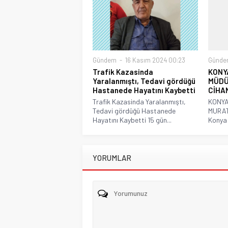
Gündem
16 Kasım 2024 00:23
Günde
Trafik Kazasinda
KONYA
Yaralanmıştı, Tedavi gördüğü
MÜDÜ
Hastanede Hayatını Kaybetti
CİHA
Trafik Kazasinda Yaralanmıştı,
KONYA
Tedavi gördüğü Hastanede
MURAT
Hayatını Kaybetti 15 gün...
Konya İ
YORUMLAR