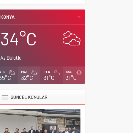
CİHANBEYLİ
,
Gündem
,
Manşet
Konyalı Çiftci Feci
2 Nisan 2026 17:42
KONYA
şekilde Can Verdi
Manşet
2 Nisan 2025 12:53
34°C
Az Bulutlu
CTS
PAZ
PTS
SAL
35°C
32°C
31°C
31°C
GÜNCEL KONULAR