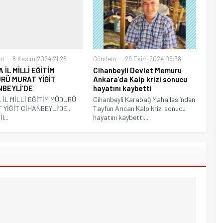
m
6 Kasım 2024 21:28
Gündem
29 Ekim 2024 06:58
 İL MİLLİ EĞİTİM
Cihanbeyli Devlet Memuru
RÜ MURAT YİĞİT
Ankara’da Kalp krizi sonucu
NBEYLİ’DE
hayatını kaybetti
 İL MİLLİ EĞİTİM MÜDÜRÜ
Cihanbeyli Karabağ Mahallesi’nden
 YİĞİT CİHANBEYLİ’DE..
Tayfun Arıcan Kalp krizi sonucu
l...
hayatını kaybetti...