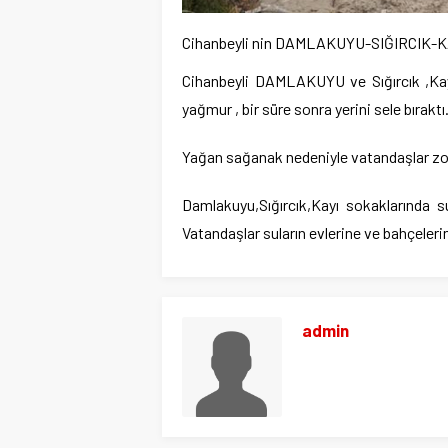
Cihanbeyli nin DAMLAKUYU-SIĞIRCI
Cihanbeyli DAMLAKUYU ve Sığırcık ,Kayı
yağmur , bir süre sonra yerini sele bıraktı
Yağan sağanak nedeniyle vatandaşlar zor
Damlakuyu,Sığırcık,Kayı sokaklarında su 
Vatandaşlar suların evlerine ve bahçeler
admin