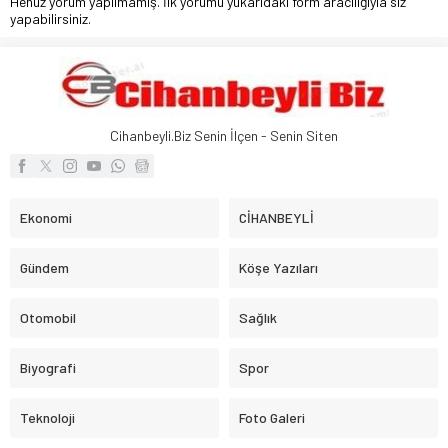
Henüz yorum yapılmamış. İlk yorumu yukarıdaki form aracılığıyla siz
yapabilirsiniz.
Cihanbeyli.Biz Senin İlçen - Senin Siten
Ekonomi
CİHANBEYLİ
Gündem
Köşe Yazıları
Otomobil
Sağlık
Biyografi
Spor
Teknoloji
Foto Galeri