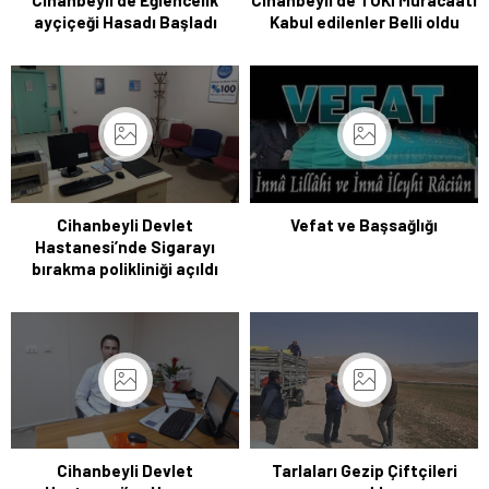
Cihanbeyli de Eğlencelik
Cihanbeyli de TOKİ Müracaati
ayçiçeği Hasadı Başladı
Kabul edilenler Belli oldu
Cihanbeyli Devlet
Vefat ve Başsağlığı
Hastanesi’nde Sigarayı
bırakma polikliniği açıldı
Cihanbeyli Devlet
Tarlaları Gezip Çiftçileri