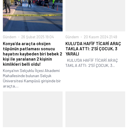
Gündem
26 Şubat 2025 19:04
Gündem
20 Kasım 2024 21:49
Konya’da araçta oksijen
KULU’DA HAFİF TİCARİ ARAÇ
tüpünün patlaması sonucu
TAKLA ATTI: 2’Sİ ÇOCUK, 3
hayatını kaybeden biri bebek 2
YARALI
kişi ile yaralanan 2 kişinin
KULU’DA HAFİF TİCARİ ARAÇ
kimlikleri belli oldu!
TAKLA ATTI: 2’Sİ ÇOCUK, 3...
Konya’nın Selçuklu İlçesi Akademi
Mahallesinde bulunan Selçuk
Üniversitesi Kampüsü girişinde bir
araçta,...