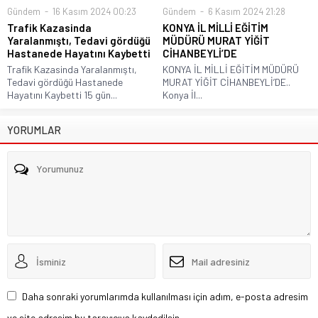
Gündem
16 Kasım 2024 00:23
Gündem
6 Kasım 2024 21:28
Trafik Kazasinda
KONYA İL MİLLİ EĞİTİM
Yaralanmıştı, Tedavi gördüğü
MÜDÜRÜ MURAT YİĞİT
Hastanede Hayatını Kaybetti
CİHANBEYLİ’DE
Trafik Kazasinda Yaralanmıştı,
KONYA İL MİLLİ EĞİTİM MÜDÜRÜ
Tedavi gördüğü Hastanede
MURAT YİĞİT CİHANBEYLİ’DE..
Hayatını Kaybetti 15 gün...
Konya İl...
YORUMLAR
Daha sonraki yorumlarımda kullanılması için adım, e-posta adresim
ve site adresim bu tarayıcıya kaydedilsin.