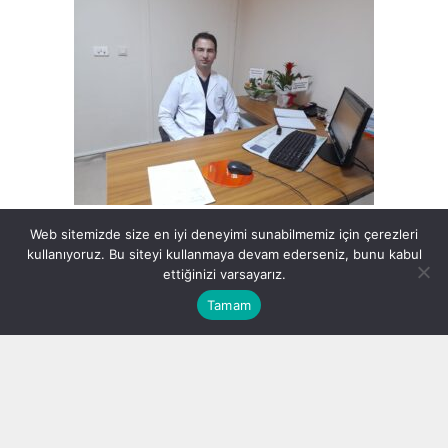
Ortopedi ve Travmotoloji Uzmanı Dr. Musa ERGİN görevine
Web sitemizde size en iyi deneyimi sunabilmemiz için çerezleri
kullanıyoruz. Bu siteyi kullanmaya devam ederseniz, bunu kabul
başlamıştır.
ettiğinizi varsayarız.
Kendisine görevinde başarılar dileriz.
Tamam
admin