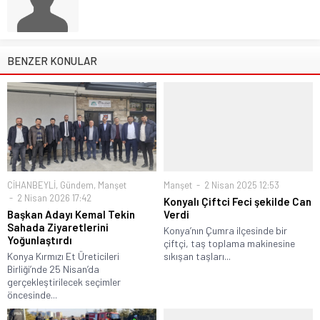
BENZER KONULAR
CİHANBEYLİ
,
Gündem
,
Manşet
Manşet
2 Nisan 2025 12:53
2 Nisan 2026 17:42
Konyalı Çiftci Feci şekilde Can
Başkan Adayı Kemal Tekin
Verdi
Sahada Ziyaretlerini
Konya’nın Çumra ilçesinde bir
Yoğunlaştırdı
çiftçi, taş toplama makinesine
Konya Kırmızı Et Üreticileri
sıkışan taşları...
Birliği’nde 25 Nisan’da
gerçekleştirilecek seçimler
öncesinde...