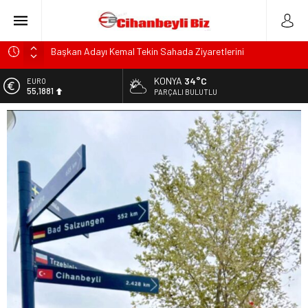
Başkan Adayı Kemal Tekin Sahada Ziyaretlerini
Yoğunlaştırdı
KONYA
34°C
EURO
Konyalı Çiftci Feci şekilde Can Verdi
55,1881
PARÇALI BULUTLU
Konya’da araçta oksijen tüpünün patlaması sonucu hayatını
ALTIN
kaybeden biri bebek 2 kişi ile yaralanan 2 kişinin kimlikleri
6.660,55
belli oldu!
BİST
KULU’DA HAFİF TİCARİ ARAÇ TAKLA ATTI: 2’Sİ ÇOCUK, 3
13.779,39
YARALI
DOLAR
Trafik Kazasinda Yaralanmıştı, Tedavi gördüğü Hastanede
47,7111
Hayatını Kaybetti