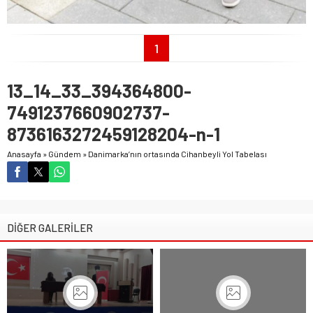
1
13_14_33_394364800-
7491237660902737-
8736163272459128204-n-1
Anasayfa
»
Gündem
»
Danimarka’nın ortasında Cihanbeyli Yol Tabelası
DİĞER GALERİLER