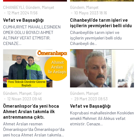
CİHANBEYLİ
,
Gündem
,
Manşet
Gündem
,
Manşet
12 Mart 2024 11:56
10 Mayıs 2023 18:16
Vefat ve Başsağlığı
Cihanbeyli’de tarım işleri ve
işçilerin yevmiyeleri belli oldu
CUMHURIYET MAHALLESINDEN
OMER OGLU BOYACI AHMET
Cihanbeyli’de tarım işleri ve
ALTINAY VEFAT ETMISTIR.
işçilerin yevmiyeleri belli oldu
CENAZE...
Cihanbeyli de...
Gündem
,
Manşet
,
Spor
Gündem
,
Manşet
12 Nisan 2023 09:46
29 Mart 2023 08:53
Ömeranlıspor’da yeni hoca
Vefat ve Başsağlığı
Ahmet Arslan takımla ilk
Koprubasi mahallesinden Koskiden
antrenmanına çıktı.
emekli Mehmet Ali Akkus vefat
Ahmet Arslan resmen
etmistir. Cenaze...
Ömeranlıspor’da Ömeranlıspor’da
yeni hoca Ahmet Arslan takımla...