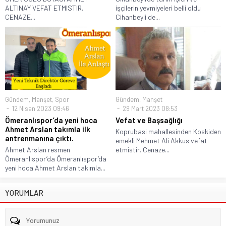
ALTINAY VEFAT ETMISTIR.
işçilerin yevmiyeleri belli oldu
CENAZE...
Cihanbeyli de...
Gündem
,
Manşet
,
Spor
Gündem
,
Manşet
12 Nisan 2023 09:46
29 Mart 2023 08:53
Ömeranlıspor’da yeni hoca
Vefat ve Başsağlığı
Ahmet Arslan takımla ilk
Koprubasi mahallesinden Koskiden
antrenmanına çıktı.
emekli Mehmet Ali Akkus vefat
Ahmet Arslan resmen
etmistir. Cenaze...
Ömeranlıspor’da Ömeranlıspor’da
yeni hoca Ahmet Arslan takımla...
YORUMLAR