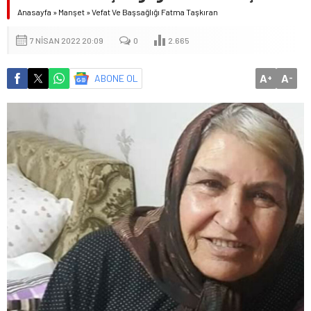
Anasayfa
»
Manşet
»
Vefat Ve Başsağlığı Fatma Taşkıran
7 NISAN 2022 20:09
0
2.665
A
A
ABONE OL
+
-