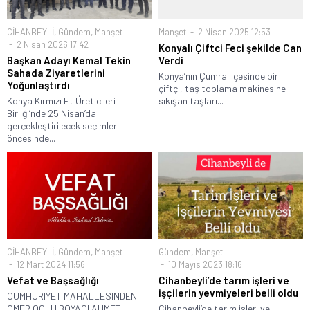
CİHANBEYLİ
,
Gündem
,
Manşet
Manşet
2 Nisan 2025 12:53
2 Nisan 2026 17:42
Konyalı Çiftci Feci şekilde Can
Başkan Adayı Kemal Tekin
Verdi
Sahada Ziyaretlerini
Konya’nın Çumra ilçesinde bir
Yoğunlaştırdı
çiftçi, taş toplama makinesine
Konya Kırmızı Et Üreticileri
sıkışan taşları...
Birliği’nde 25 Nisan’da
gerçekleştirilecek seçimler
öncesinde...
CİHANBEYLİ
,
Gündem
,
Manşet
Gündem
,
Manşet
12 Mart 2024 11:56
10 Mayıs 2023 18:16
Vefat ve Başsağlığı
Cihanbeyli’de tarım işleri ve
işçilerin yevmiyeleri belli oldu
CUMHURIYET MAHALLESINDEN
OMER OGLU BOYACI AHMET
Cihanbeyli’de tarım işleri ve