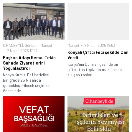
CİHANBEYLİ
,
Gündem
,
Manşet
Manşet
2 Nisan 2025 12:53
2 Nisan 2026 17:42
Konyalı Çiftci Feci şekilde Can
Başkan Adayı Kemal Tekin
Verdi
Sahada Ziyaretlerini
Konya’nın Çumra ilçesinde bir
Yoğunlaştırdı
çiftçi, taş toplama makinesine
Konya Kırmızı Et Üreticileri
sıkışan taşları...
Birliği’nde 25 Nisan’da
gerçekleştirilecek seçimler
öncesinde...