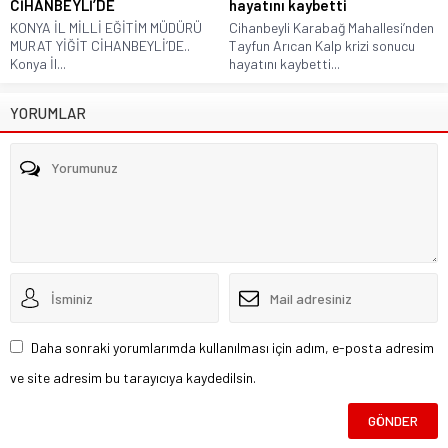
CİHANBEYLİ’DE
hayatını kaybetti
KONYA İL MİLLİ EĞİTİM MÜDÜRÜ
Cihanbeyli Karabağ Mahallesi’nden
MURAT YİĞİT CİHANBEYLİ’DE..
Tayfun Arıcan Kalp krizi sonucu
Konya İl...
hayatını kaybetti...
YORUMLAR
Daha sonraki yorumlarımda kullanılması için adım, e-posta adresim
ve site adresim bu tarayıcıya kaydedilsin.