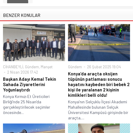
BENZER KONULAR
CİHANBEYLİ
,
Gündem
,
Manşet
Gündem
26 Şubat 2025 19:04
2 Nisan 2026 17:42
Konya’da araçta oksijen
Başkan Adayı Kemal Tekin
tüpünün patlaması sonucu
Sahada Ziyaretlerini
hayatını kaybeden biri bebek 2
Yoğunlaştırdı
kişi ile yaralanan 2 kişinin
kimlikleri belli oldu!
Konya Kırmızı Et Üreticileri
Birliği’nde 25 Nisan’da
Konya’nın Selçuklu İlçesi Akademi
gerçekleştirilecek seçimler
Mahallesinde bulunan Selçuk
öncesinde...
Üniversitesi Kampüsü girişinde bir
araçta,...