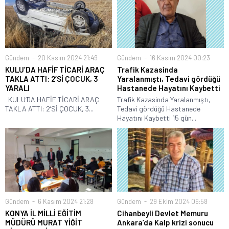
Gündem
20 Kasım 2024 21:49
Gündem
16 Kasım 2024 00:23
KULU’DA HAFİF TİCARİ ARAÇ
Trafik Kazasinda
TAKLA ATTI: 2’Sİ ÇOCUK, 3
Yaralanmıştı, Tedavi gördüğü
YARALI
Hastanede Hayatını Kaybetti
KULU’DA HAFİF TİCARİ ARAÇ
Trafik Kazasinda Yaralanmıştı,
TAKLA ATTI: 2’Sİ ÇOCUK, 3...
Tedavi gördüğü Hastanede
Hayatını Kaybetti 15 gün...
Gündem
6 Kasım 2024 21:28
Gündem
29 Ekim 2024 06:58
KONYA İL MİLLİ EĞİTİM
Cihanbeyli Devlet Memuru
MÜDÜRÜ MURAT YİĞİT
Ankara’da Kalp krizi sonucu