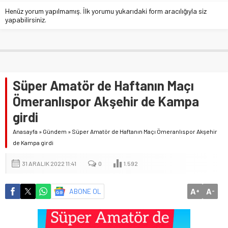
Henüz yorum yapılmamış. İlk yorumu yukarıdaki form aracılığıyla siz
yapabilirsiniz.
Süper Amatör de Haftanın Maçı
Ömeranlıspor Akşehir de Kampa
girdi
Anasayfa
»
Gündem
»
Süper Amatör de Haftanın Maçı Ömeranlıspor Akşehir
de Kampa girdi
31 ARALIK 2022 11:41
0
1.592
A
A
ABONE OL
+
-