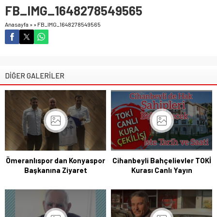
FB_IMG_1648278549565
Anasayfa
»
»
FB_IMG_1648278549565
DİĞER GALERİLER
Ömeranlıspor dan Konyaspor
Cihanbeyli Bahçelievler TOKİ
Başkanına Ziyaret
Kurası Canlı Yayın