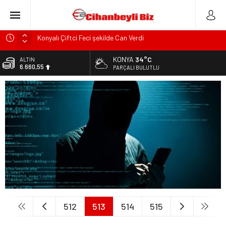
Konyalı Çiftci Feci şekilde Can Verdi
Konya’da araçta oksijen tüpünün patlaması sonucu hayatını
KONYA
34°C
ALTIN
kaybeden biri bebek 2 kişi ile yaralanan 2 kişinin kimlikleri
6.660,55
PARÇALI BULUTLU
belli oldu!
BİST
KULU’DA HAFİF TİCARİ ARAÇ TAKLA ATTI: 2’Sİ ÇOCUK, 3
13.779,39
YARALI
DOLAR
Trafik Kazasinda Yaralanmıştı, Tedavi gördüğü Hastanede
47,7111
Hayatını Kaybetti
EURO
Başkan Adayı Kemal Tekin Sahada Ziyaretlerini
55,1881
Yoğunlaştırdı
512
513
514
515