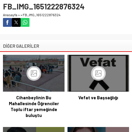
FB_IMG_1651222876324
Anasayfa
»
»
FB_IMG_1651222876324
DİĞER GALERİLER
Cihanbeylinin Bu
Vefat ve Başsağlığı
Mahallesinde Öğrenciler
Toplu iftar yemeğinde
buluştu