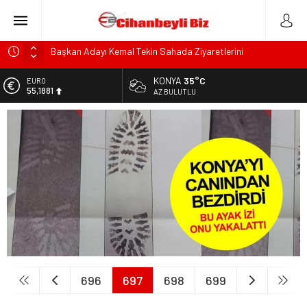
Başkan Adayı Kemal Tekin Sahada Ziyaretlerini
Yoğunlaştırdı
KONYA
35°C
EURO
Konyalı Çiftci Feci şekilde Can Verdi
55,1881
AZ BULUTLU
Konya’da araçta oksijen tüpünün patlaması sonucu hayatını
ALTIN
kaybeden biri bebek 2 kişi ile yaralanan 2 kişinin kimlikleri
6.660,55
belli oldu!
BİST
KULU’DA HAFİF TİCARİ ARAÇ TAKLA ATTI: 2’Sİ ÇOCUK, 3
13.779,39
YARALI
DOLAR
Trafik Kazasinda Yaralanmıştı, Tedavi gördüğü Hastanede
47,7111
Hayatını Kaybetti
696
697
698
699