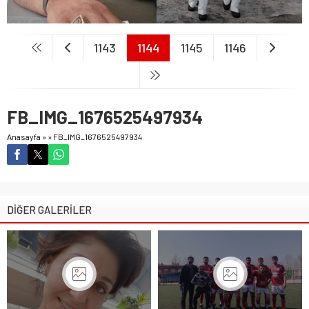
1143
1144
1145
1146
FB_IMG_1676525497934
Anasayfa
»
»
FB_IMG_1676525497934
DİĞER GALERİLER