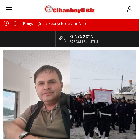
Konyalı Çiftci Feci şekilde Can Verdi
Konya’da araçta oksijen tüpünün patlaması sonucu hayatını
KONYA
33°C
ALTIN
kaybeden biri bebek 2 kişi ile yaralanan 2 kişinin kimlikleri
6.659,09
PARÇALI BULUTLU
belli oldu!
BİST
KULU’DA HAFİF TİCARİ ARAÇ TAKLA ATTI: 2’Sİ ÇOCUK, 3
13.779,39
YARALI
DOLAR
Trafik Kazasinda Yaralanmıştı, Tedavi gördüğü Hastanede
47,7155
Hayatını Kaybetti
EURO
Başkan Adayı Kemal Tekin Sahada Ziyaretlerini
55,1921
Yoğunlaştırdı