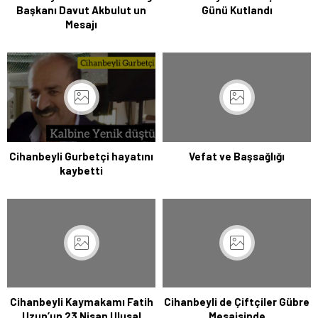
Başkanı Davut Akbulut un
Günü Kutlandı
Mesajı
Cihanbeyli Gurbetçi hayatını
Vefat ve Başsağlığı
kaybetti
Cihanbeyli Kaymakamı Fatih
Cihanbeyli de Çiftçiler Gübre
Uzun’un 23 Nisan Ulusal
Mesaisinde