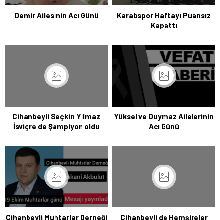
Demir Ailesinin Acı Günü
Karabspor Haftayı Puansız
Kapattı
Cihanbeyli Seçkin Yılmaz
Yüksel ve Duymaz Ailelerinin
İsviçre de Şampiyon oldu
Acı Günü
Cihanbeyli Muhtarlar Derneği
Cihanbeyli de Hemşireler