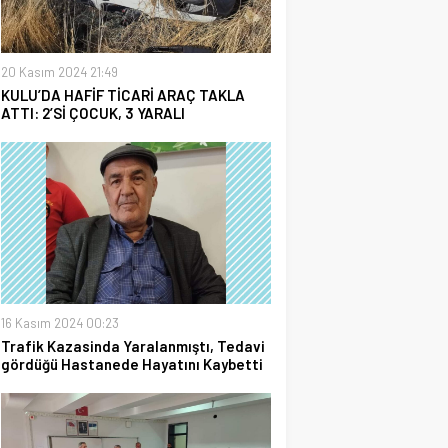
20 Kasım 2024 21:49
KULU’DA HAFİF TİCARİ ARAÇ TAKLA
ATTI: 2’Sİ ÇOCUK, 3 YARALI
16 Kasım 2024 00:23
Trafik Kazasinda Yaralanmıştı, Tedavi
gördüğü Hastanede Hayatını Kaybetti