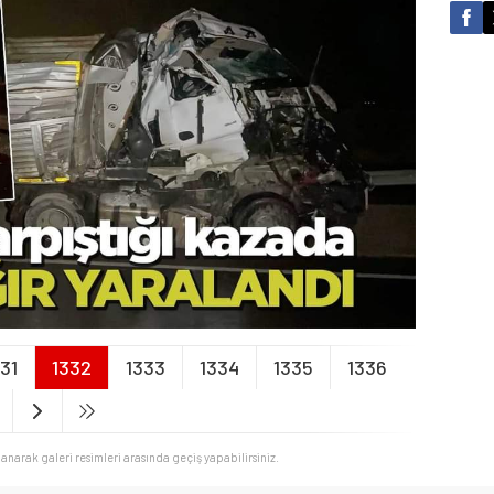
331
1332
1333
1334
1335
1336
llanarak galeri resimleri arasında geçiş yapabilirsiniz.