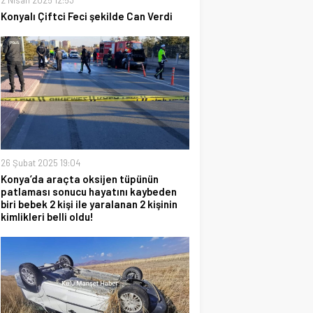
2 Nisan 2025 12:53
Konyalı Çiftci Feci şekilde Can Verdi
26 Şubat 2025 19:04
Konya’da araçta oksijen tüpünün
patlaması sonucu hayatını kaybeden
biri bebek 2 kişi ile yaralanan 2 kişinin
kimlikleri belli oldu!