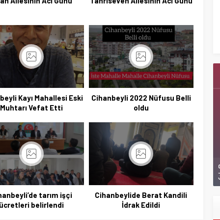
ran Ailesinin Acı Günü
Tanrıseven Ailesinin Acı Günü
Başkan Adayı Kemal Tekin Sahada
Ziyaretlerini Yoğunlaştırdı
beyli Kayı Mahallesi Eski
Cihanbeyli 2022 Nüfusu Belli
Muhtarı Vefat Etti
oldu
hanbeyli’de tarım işçi
Cihanbeylide Berat Kandili
ücretleri belirlendi
İdrak Edildi