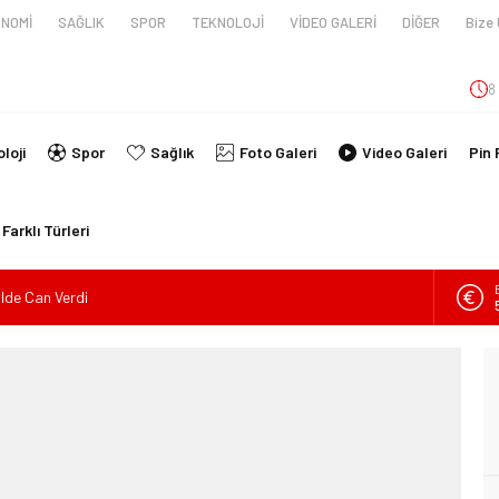
NOMİ
SAĞLIK
SPOR
TEKNOLOJİ
VİDEO GALERİ
DİĞER
Bize 
8
loji
Spor
Sağlık
Foto Galeri
Video Galeri
Pin 
Farklı Türleri
ilde Can Verdi
en tüpünün patlaması sonucu hayatını kaybeden biri bebek 2
nin kimlikleri belli oldu!
İ ARAÇ TAKLA ATTI: 2’Sİ ÇOCUK, 3 YARALI
lanmıştı, Tedavi gördüğü Hastanede Hayatını Kaybetti
kin Sahada Ziyaretlerini Yoğunlaştırdı