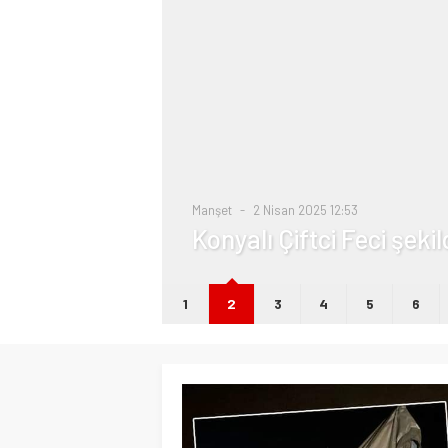
i
Manşet
2 Nisan 2025 12:53
Konyalı Çiftci Feci şeki
1
2
3
4
5
6