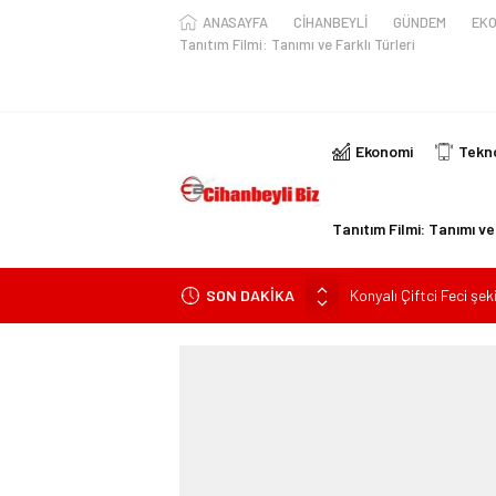
ANASAYFA
CİHANBEYLİ
GÜNDEM
EKO
Tanıtım Filmi: Tanımı ve Farklı Türleri
Ekonomi
Tekno
Tanıtım Filmi: Tanımı ve 
SON DAKİKA
Konyalı Çiftci Feci şek
Konya’da araçta oksij
kişi ile yaralanan 2 kişi
KULU’DA HAFİF TİCAR
Trafik Kazasinda Yara
Başkan Adayı Kemal Te