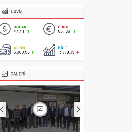
DÖVİZ
Başkan Adayı Kemal
Tekin Sahada
Ziyaretlerini
DOLAR
EURO
Yoğunlaştırdı
47,7111
55,1881
CİHANBEYLİ
,
Gündem
,
Manşet
ALTIN
BİST
2 Nisan 2026 17:42
6.660,55
13.779,39
GALERİ