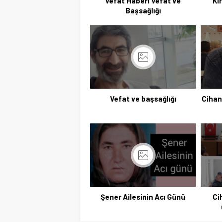
Vefat Haberi Vefat ve
Kı
Başsağlığı
Vefat ve başsağlığı
Cihan
Şener Ailesinin Acı Günü
Ci