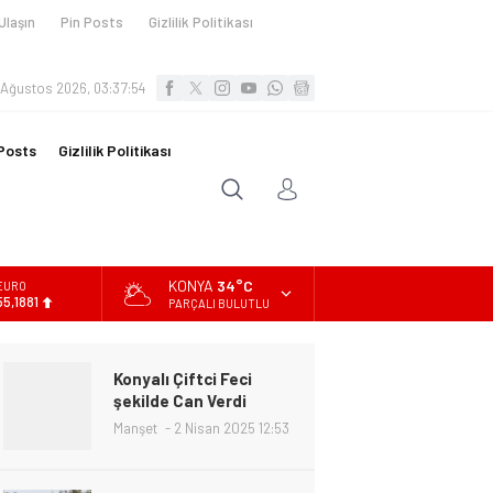
Ulaşın
Pin Posts
Gizlilik Politikası
 Ağustos 2026, 03:37:55
Posts
Gizlilik Politikası
KONYA
34°C
ALTIN
6.660,55
PARÇALI BULUTLU
BİST
13.779,39
Konyalı Çiftci Feci
DOLAR
şekilde Can Verdi
47,7111
Manşet
2 Nisan 2025 12:53
EURO
55,1881