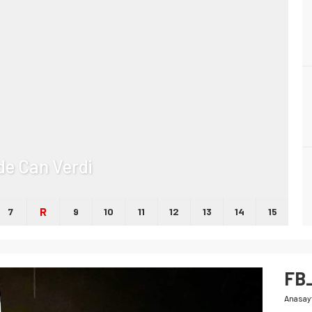
lde Can Verdi
R
7
9
10
11
12
13
14
15
FB
Anasay