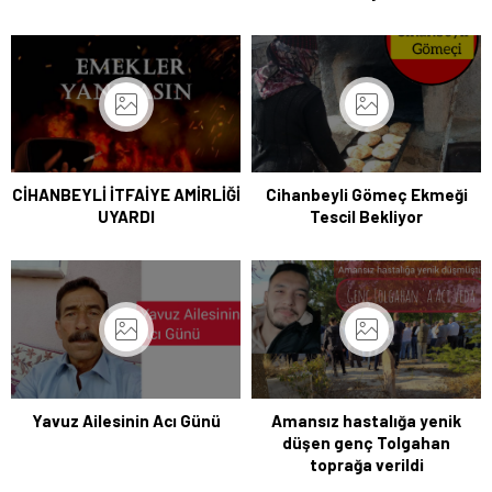
CİHANBEYLİ İTFAİYE AMİRLİĞİ
Cihanbeyli Gömeç Ekmeği
UYARDI
Tescil Bekliyor
Yavuz Ailesinin Acı Günü
Amansız hastalığa yenik
düşen genç Tolgahan
toprağa verildi