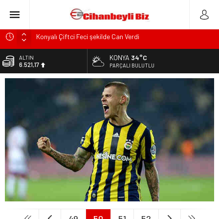
Konyalı Çiftci Feci şekilde Can Verdi
Konya’da araçta oksijen tüpünün patlaması sonucu hayatını
KONYA
34°C
ALTIN
kaybeden biri bebek 2 kişi ile yaralanan 2 kişinin kimlikleri
6.521,17
PARÇALI BULUTLU
belli oldu!
BİST
KULU’DA HAFİF TİCARİ ARAÇ TAKLA ATTI: 2’Sİ ÇOCUK, 3
13.685,30
YARALI
DOLAR
Trafik Kazasinda Yaralanmıştı, Tedavi gördüğü Hastanede
47,5953
Hayatını Kaybetti
EURO
Başkan Adayı Kemal Tekin Sahada Ziyaretlerini
55,0659
Yoğunlaştırdı
49
50
51
52