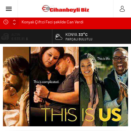
Konyalı Çiftci Feci şekilde Can Verdi
Konya’da araçta oksijen tüpünün patlaması sonucu hayatını
KONYA
33°C
ALTIN
kaybeden biri bebek 2 kişi ile yaralanan 2 kişinin kimlikleri
6.635,91
PARÇALI BULUTLU
belli oldu!
BİST
KULU’DA HAFİF TİCARİ ARAÇ TAKLA ATTI: 2’Sİ ÇOCUK, 3
13.779,39
YARALI
DOLAR
Trafik Kazasinda Yaralanmıştı, Tedavi gördüğü Hastanede
47,7178
Hayatını Kaybetti
EURO
Başkan Adayı Kemal Tekin Sahada Ziyaretlerini
55,1513
Yoğunlaştırdı