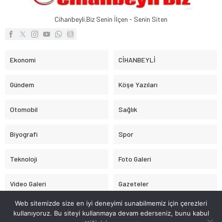
Cihanbeyli.Biz Senin İlçen - Senin Siten
Ekonomi
CİHANBEYLİ
Gündem
Köşe Yazıları
Otomobil
Sağlık
Biyografi
Spor
Teknoloji
Foto Galeri
Video Galeri
Gazeteler
Web sitemizde size en iyi deneyimi sunabilmemiz için çerezleri
Astroloji
kullanıyoruz. Bu siteyi kullanmaya devam ederseniz, bunu kabul