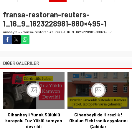
fransa-restoran-reuters-
1_16_9_1623228981-880×495-1
Anasayfa
»
»
fransa-restoran-reuters-1_16_9_1623228981-880x495-1
DİĞER GALERİLER
Cihanbeyli Yunak Sülüklü
Cihanbeyli de Hırsızlık !
karayolu Tuz Yüklü kamyon
Okulun Elektronik eşyalarını
devrildi
Çaldılar