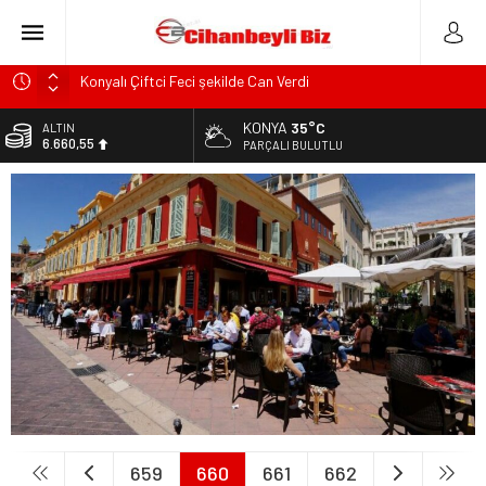
Konyalı Çiftci Feci şekilde Can Verdi
Konya’da araçta oksijen tüpünün patlaması sonucu hayatını
KONYA
35°C
ALTIN
kaybeden biri bebek 2 kişi ile yaralanan 2 kişinin kimlikleri
6.660,55
PARÇALI BULUTLU
belli oldu!
BİST
KULU’DA HAFİF TİCARİ ARAÇ TAKLA ATTI: 2’Sİ ÇOCUK, 3
13.779,39
YARALI
DOLAR
Trafik Kazasinda Yaralanmıştı, Tedavi gördüğü Hastanede
47,7111
Hayatını Kaybetti
EURO
Başkan Adayı Kemal Tekin Sahada Ziyaretlerini
55,1881
Yoğunlaştırdı
659
660
661
662