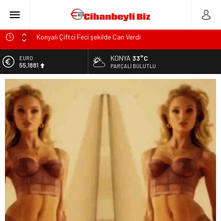
Konyalı Çiftci Feci şekilde Can Verdi
Konya’da araçta oksijen tüpünün patlaması sonucu hayatını
KONYA
33°C
ALTIN
kaybeden biri bebek 2 kişi ile yaralanan 2 kişinin kimlikleri
6.660,55
PARÇALI BULUTLU
belli oldu!
BİST
KULU’DA HAFİF TİCARİ ARAÇ TAKLA ATTI: 2’Sİ ÇOCUK, 3
13.779,39
YARALI
DOLAR
Trafik Kazasinda Yaralanmıştı, Tedavi gördüğü Hastanede
47,7111
Hayatını Kaybetti
EURO
Başkan Adayı Kemal Tekin Sahada Ziyaretlerini
55,1881
Yoğunlaştırdı