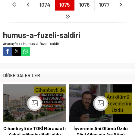
1074
1075
1076
1077
humus-a-fuzeli-saldiri
Anasayfa
»
»
humus-a-fuzeli-saldiri
DİĞER GALERİLER
Cihanbeyli de TOKİ Müracaati
İşverenin Ani Ölümü Üzdü
Kabul edilenler Belli oldu
Oğul Ailesinin Acı Günü