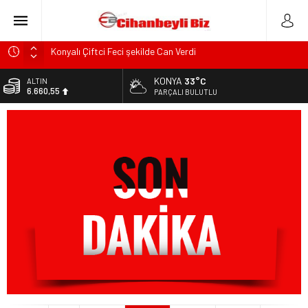
Konyalı Çiftci Feci şekilde Can Verdi
Konya’da araçta oksijen tüpünün patlaması sonucu hayatını
KONYA
33°C
ALTIN
kaybeden biri bebek 2 kişi ile yaralanan 2 kişinin kimlikleri
6.660,55
PARÇALI BULUTLU
belli oldu!
BİST
KULU’DA HAFİF TİCARİ ARAÇ TAKLA ATTI: 2’Sİ ÇOCUK, 3
13.779,39
YARALI
DOLAR
Trafik Kazasinda Yaralanmıştı, Tedavi gördüğü Hastanede
47,7111
Hayatını Kaybetti
EURO
Başkan Adayı Kemal Tekin Sahada Ziyaretlerini
55,1881
Yoğunlaştırdı