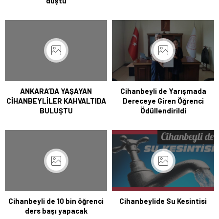
düştü
ANKARA’DA YAŞAYAN
Cihanbeyli de Yarışmada
CİHANBEYLİLER KAHVALTIDA
Dereceye Giren Öğrenci
BULUŞTU
Ödüllendirildi
Cihanbeyli de 10 bin öğrenci
Cihanbeylide Su Kesintisi
ders başı yapacak