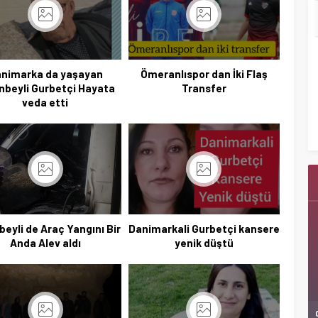
nimarka da yaşayan
Ömeranlıspor dan İki Flaş
nbeyli Gurbetçi Hayata
Transfer
Başkan Adayı Kemal Tekin Sahada
veda etti
Ziyaretlerini Yoğunlaştırdı
beyli de Araç Yangını Bir
Danimarkali Gurbetçi kansere
Anda Alev aldı
yenik düştü