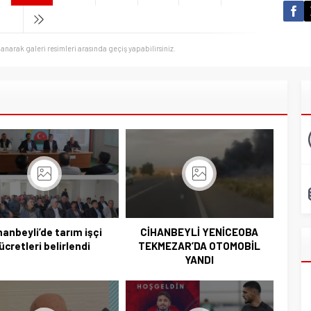
llanarak galeri resimleri arasında geçiş yapabilirsiniz.
hanbeyli’de tarım işçi
CİHANBEYLİ YENİCEOBA
ücretleri belirlendi
TEKMEZAR’DA OTOMOBİL
YANDI