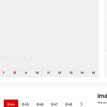
lde Can Verdi
R
7
9
10
11
12
13
14
15
im
Anasay
644
645
646
647
648