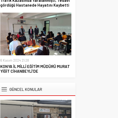
Trafik Kazasinda Yaralanmıştı, Tedavi
gördüğü Hastanede Hayatını Kaybetti
6 Kasım 2024 21:28
KONYA İL MİLLİ EĞİTİM MÜDÜRÜ MURAT
YİĞİT CİHANBEYLİ’DE
GÜNCEL KONULAR