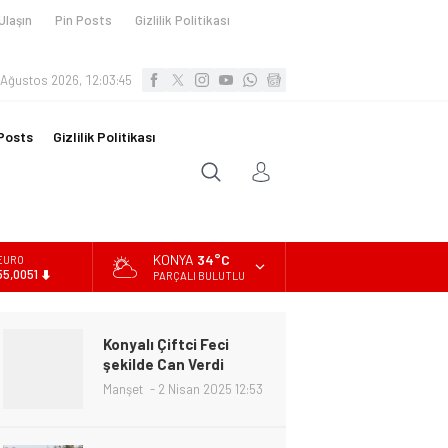
Ulaşın
Pin Posts
Gizlilik Politikası
 Ağustos 2026, 12:03:47
Posts
Gizlilik Politikası
KONYA
34°C
ALTIN
6.584,66
PARÇALI BULUTLU
BİST
13.889,75
Konyalı Çiftci Feci
DOLAR
şekilde Can Verdi
47,7046
Manşet
2 Nisan 2025 12:53
EURO
55,0051