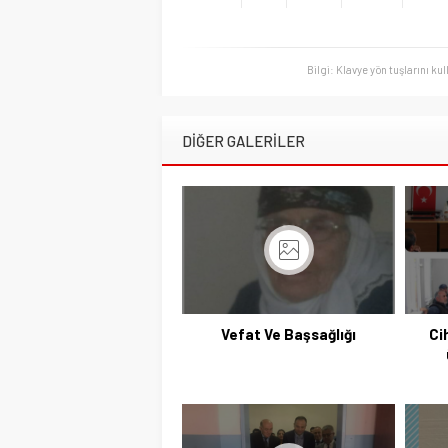
Bilgi: Klavye yön tuşlarını ku
DİĞER GALERİLER
Vefat Ve Başsağlığı
Ci