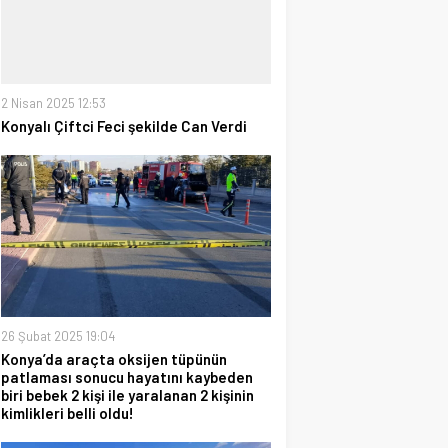
2 Nisan 2025 12:53
Konyalı Çiftci Feci şekilde Can Verdi
26 Şubat 2025 19:04
Konya’da araçta oksijen tüpünün
patlaması sonucu hayatını kaybeden
biri bebek 2 kişi ile yaralanan 2 kişinin
kimlikleri belli oldu!