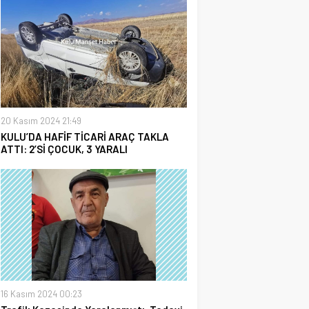
20 Kasım 2024 21:49
KULU’DA HAFİF TİCARİ ARAÇ TAKLA
ATTI: 2’Sİ ÇOCUK, 3 YARALI
16 Kasım 2024 00:23