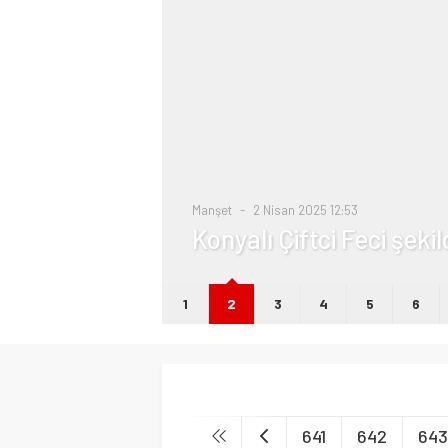
i
Manşet
2 Nisan 2025 12:53
Konyalı Çiftci Feci şeki
1
2
3
4
5
6
641
642
643