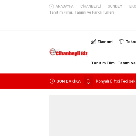
ANASAYFA
CİHANBEYLİ
GÜNDEM
EKO
Tanıtım Filmi: Tanımı ve Farklı Türleri
Ekonomi
Tekno
Tanıtım Filmi: Tanımı ve 
SON DAKİKA
Konyalı Çiftci Feci şek
Konya’da araçta oksij
kişi ile yaralanan 2 kişi
KULU’DA HAFİF TİCAR
Trafik Kazasinda Yara
Başkan Adayı Kemal Te