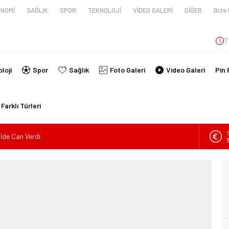
NOMİ
SAĞLIK
SPOR
TEKNOLOJİ
VİDEO GALERİ
DİĞER
Bize 
7
loji
Spor
Sağlık
Foto Galeri
Video Galeri
Pin 
Farklı Türleri
ilde Can Verdi
en tüpünün patlaması sonucu hayatını kaybeden biri bebek 2
nin kimlikleri belli oldu!
İ ARAÇ TAKLA ATTI: 2’Sİ ÇOCUK, 3 YARALI
lanmıştı, Tedavi gördüğü Hastanede Hayatını Kaybetti
kin Sahada Ziyaretlerini Yoğunlaştırdı