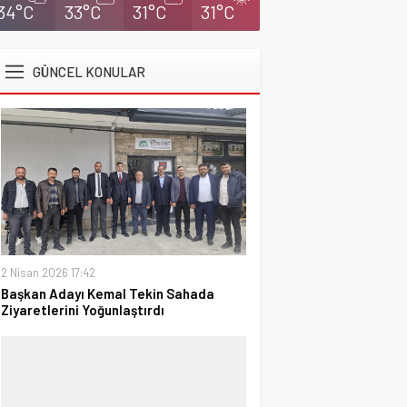
34°C
33°C
31°C
31°C
GÜNCEL KONULAR
2 Nisan 2026 17:42
Başkan Adayı Kemal Tekin Sahada
Ziyaretlerini Yoğunlaştırdı