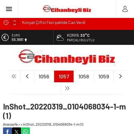
Konyalı Çiftci Feci şekilde Can Verdi
Konya’da araçta oksijen tüpünün patlaması sonucu hayatını
KONYA
33°C
EURO
kaybeden biri bebek 2 kişi ile yaralanan 2 kişinin kimlikleri
55,1881
PARÇALI BULUTLU
belli oldu!
ALTIN
KULU’DA HAFİF TİCARİ ARAÇ TAKLA ATTI: 2’Sİ ÇOCUK, 3
6.660,55
YARALI
BİST
Trafik Kazasinda Yaralanmıştı, Tedavi gördüğü Hastanede
13.779,39
Hayatını Kaybetti
1056
1057
1058
1059
DOLAR
Başkan Adayı Kemal Tekin Sahada Ziyaretlerini
47,7111
Yoğunlaştırdı
InShot_20220319_0104068034-1-m
(1)
Anasayfa
»
»
InShot_20220319_0104068034-1-m (1)