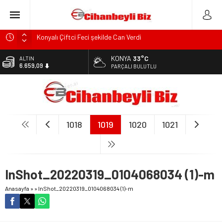
Konyalı Çiftci Feci şekilde Can Verdi
Konya’da araçta oksijen tüpünün patlaması sonucu hayatını
KONYA
33°C
ALTIN
kaybeden biri bebek 2 kişi ile yaralanan 2 kişinin kimlikleri
6.659,09
PARÇALI BULUTLU
belli oldu!
BİST
KULU’DA HAFİF TİCARİ ARAÇ TAKLA ATTI: 2’Sİ ÇOCUK, 3
13.779,39
YARALI
DOLAR
Trafik Kazasinda Yaralanmıştı, Tedavi gördüğü Hastanede
47,7155
Hayatını Kaybetti
1018
1019
1020
1021
EURO
Başkan Adayı Kemal Tekin Sahada Ziyaretlerini
55,1921
Yoğunlaştırdı
InShot_20220319_0104068034 (1)-m
Anasayfa
»
»
InShot_20220319_0104068034 (1)-m