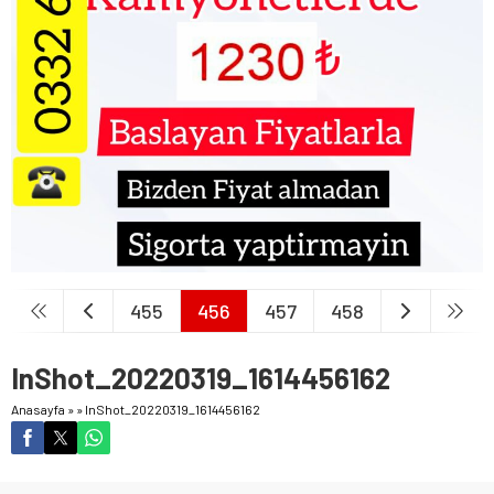
455
456
457
458
InShot_20220319_1614456162
Anasayfa
»
»
InShot_20220319_1614456162