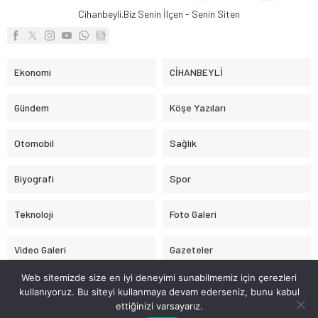
Cihanbeyli.Biz Senin İlçen - Senin Siten
Ekonomi
CİHANBEYLİ
Gündem
Köşe Yazıları
Otomobil
Sağlık
Biyografi
Spor
Teknoloji
Foto Galeri
Video Galeri
Gazeteler
Web sitemizde size en iyi deneyimi sunabilmemiz için çerezleri
Astroloji
kullanıyoruz. Bu siteyi kullanmaya devam ederseniz, bunu kabul
ettiğinizi varsayarız.