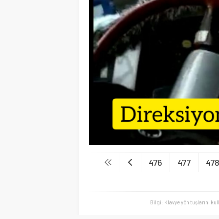
476
477
47
Bilgi: Klavye yön tuşlarını ku