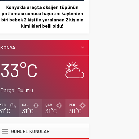
Konya’da araçta oksijen tüpünün
KULU’DA HAFİF TİCA
patlaması sonucu hayatını kaybeden
ATTI: 2’Sİ ÇOCUK
biri bebek 2 kişi ile yaralanan 2 kişinin
kimlikleri belli oldu!
KONYA
33°C
Parçalı Bulutlu
PTS
SAL
ÇAR
PER
31°C
31°C
31°C
30°C
GÜNCEL KONULAR