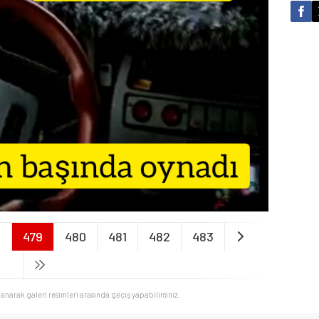
8
479
480
481
482
483
llanarak galeri resimleri arasında geçiş yapabilirsiniz.