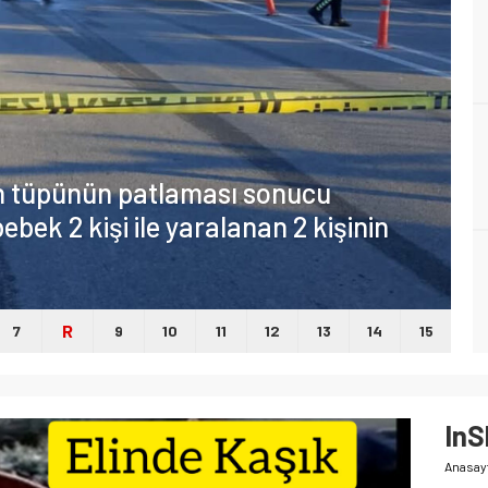
en tüpünün patlaması sonucu
ebek 2 kişi ile yaralanan 2 kişinin
R
7
9
10
11
12
13
14
15
InS
Anasay