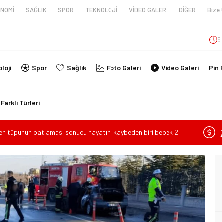
NOMİ
SAĞLIK
SPOR
TEKNOLOJİ
VİDEO GALERİ
DİĞER
Bize 
9
loji
Spor
Sağlık
Foto Galeri
Video Galeri
Pin 
Farklı Türleri
en tüpünün patlaması sonucu hayatını kaybeden biri bebek 2
nin kimlikleri belli oldu!
İ ARAÇ TAKLA ATTI: 2’Sİ ÇOCUK, 3 YARALI
lanmıştı, Tedavi gördüğü Hastanede Hayatını Kaybetti
kin Sahada Ziyaretlerini Yoğunlaştırdı
ilde Can Verdi