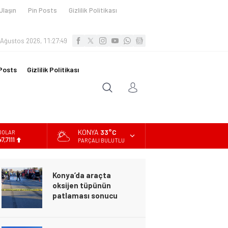
Ulaşın
Pin Posts
Gizlilik Politikası
 Ağustos 2026, 11:27:50
Posts
Gizlilik Politikası
KONYA
33°C
DOLAR
47,7111
PARÇALI BULUTLU
EURO
55,1881
Konya’da araçta
ALTIN
oksijen tüpünün
6.660,55
patlaması sonucu
hayatını kaybeden biri
BİST
bebek 2 kişi ile
13.779,39
yaralanan 2 kişinin