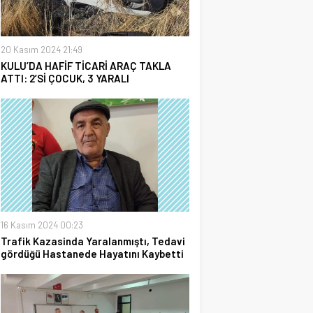
20 Kasım 2024 21:49
KULU’DA HAFİF TİCARİ ARAÇ TAKLA
ATTI: 2’Sİ ÇOCUK, 3 YARALI
16 Kasım 2024 00:23
Trafik Kazasinda Yaralanmıştı, Tedavi
gördüğü Hastanede Hayatını Kaybetti