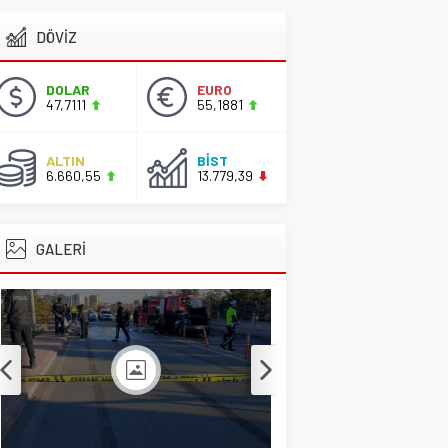
CİHANBEYLİ
,
Gündem
,
Manşet
DÖVİZ
Konyalı Çiftci Feci
2 Nisan 2026 17:42
şekilde Can Verdi
Manşet
2 Nisan 2025 12:53
DOLAR
EURO
47,7111
55,1881
ALTIN
BİST
6.660,55
13.779,39
GALERİ