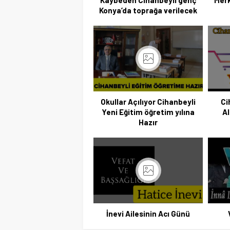
Kaybeden Cihanbeyli genç
Merk
Konya’da toprağa verilecek
Başkan Adayı K
Ziyaretlerin
Okullar Açılıyor Cihanbeyli
Ci
Yeni Eğitim öğretim yılına
Al
Hazır
İnevi Ailesinin Acı Günü