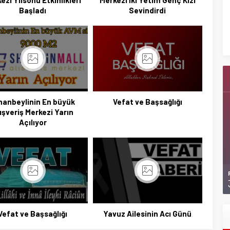
ezi Yılsonu Etkinlikleri
Merkezi İki Yetim Genç Kızı
Başladı
Sevindirdi
emal Tekin Sahada
Konyalı Çiftci Feci şekilde Can Verdi
i Yoğunlaştırdı
hanbeylinin En büyük
Vefat ve Başsağlığı
ışveriş Merkezi Yarın
Açılıyor
Vefat ve Başsağlığı
Yavuz Ailesinin Acı Günü