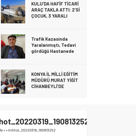
KULU’DA HAFİF TİCARİ
kimlikleri belli oldu!
ARAÇ TAKLA ATTI: 2’Sİ
Gündem
ÇOCUK, 3 YARALI
26 Şubat 2025 19:04
Gündem
20 Kasım 2024 21:49
Trafik Kazasinda
Yaralanmıştı, Tedavi
gördüğü Hastanede
Gündem
20 Kasım 2024 21:49
Hayatını Kaybetti
KULU’DA HAFİF TİCARİ ARAÇ TAKLA ATTI
Gündem
YARALI
16 Kasım 2024 00:23
KONYA İL MİLLİ EĞİTİM
MÜDÜRÜ MURAT YİĞİT
CİHANBEYLİ’DE
Gündem
6 Kasım 2024 21:28
Cihanbeyli Devlet
Memuru Ankara’da Kalp
hot_20220319_190813252
krizi sonucu hayatını
kaybetti
fa
»
»
InShot_20220319_190813252
Gündem