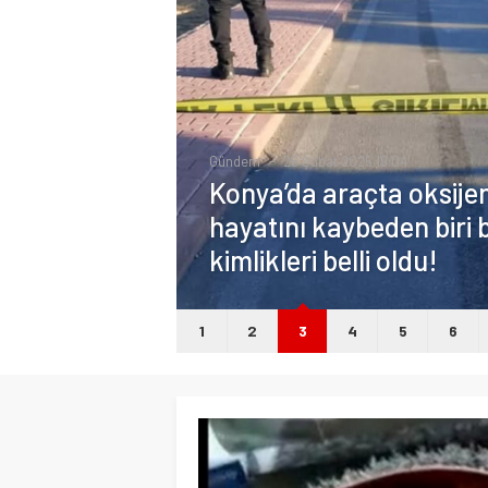
Gündem
26 Şubat 2025 19:04
Konya’da araçta oksij
hayatını kaybeden biri b
kimlikleri belli oldu!
1
2
3
4
5
6