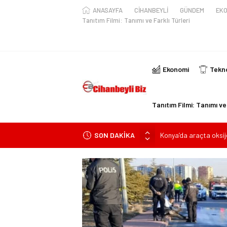
ANASAYFA
CİHANBEYLİ
GÜNDEM
EKO
Tanıtım Filmi: Tanımı ve Farklı Türleri
Ekonomi
Tekno
Tanıtım Filmi: Tanımı ve 
SON DAKİKA
Konya’da araçta oksij
kişi ile yaralanan 2 kişi
KULU’DA HAFİF TİCAR
Trafik Kazasinda Yara
Başkan Adayı Kemal Te
Konyalı Çiftci Feci şek