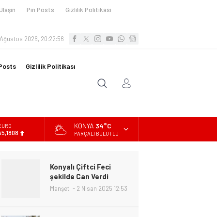
Ulaşın
Pin Posts
Gizlilik Politikası
 Ağustos 2026, 20:22:58
Posts
Gizlilik Politikası
KONYA
34°C
ALTIN
6.662,82
PARÇALI BULUTLU
BİST
13.779,39
Konyalı Çiftci Feci
DOLAR
şekilde Can Verdi
47,6961
Manşet
2 Nisan 2025 12:53
EURO
55,1808