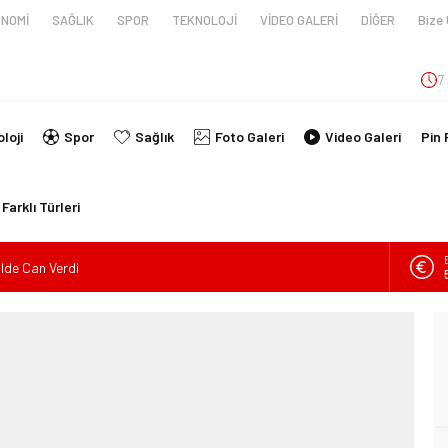
NOMİ
SAĞLIK
SPOR
TEKNOLOJİ
VİDEO GALERİ
DİĞER
Bize 
7
loji
Spor
Sağlık
Foto Galeri
Video Galeri
Pin 
Farklı Türleri
ilde Can Verdi
en tüpünün patlaması sonucu hayatını kaybeden biri bebek 2
nin kimlikleri belli oldu!
İ ARAÇ TAKLA ATTI: 2’Sİ ÇOCUK, 3 YARALI
lanmıştı, Tedavi gördüğü Hastanede Hayatını Kaybetti
kin Sahada Ziyaretlerini Yoğunlaştırdı