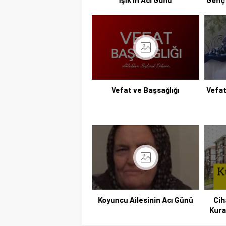
Işık’ın Acı Günü
Genç 
Vefat ve Başsağlığı
Vefat
Koyuncu Ailesinin Acı Günü
Cih
Kura