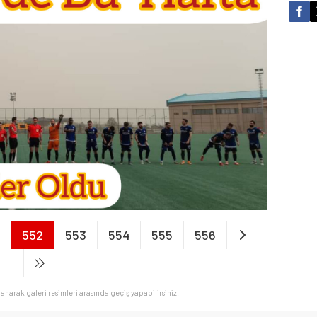
552
553
554
555
556
llanarak galeri resimleri arasında geçiş yapabilirsiniz.