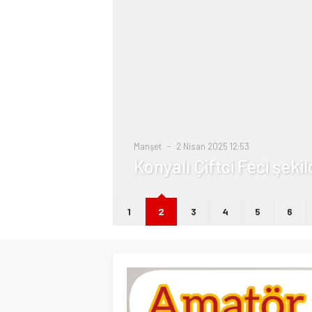
i
Manşet
2 Nisan 2025 12:53
Konyalı Çiftci Feci şeki
1
2
3
4
5
6