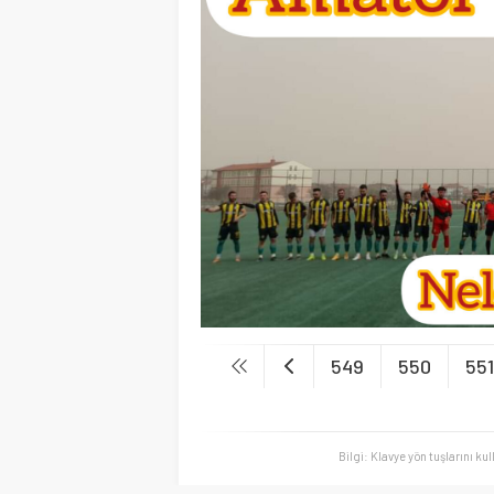
549
550
551
Bilgi: Klavye yön tuşlarını ku