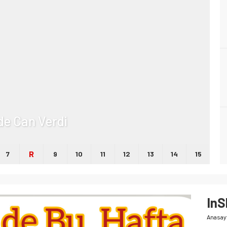
lde Can Verdi
R
7
9
10
11
12
13
14
15
In
Anasay