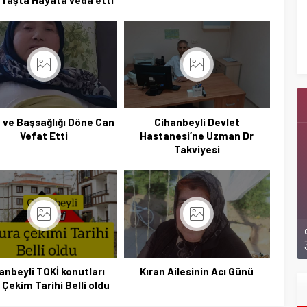
Yaşta Hayata veda etti
Başkan Adayı Kemal Tekin Sahada
Ziyaretlerini Yoğunlaştırdı
 ve Başsağlığı Döne Can
Cihanbeyli Devlet
Vefat Etti
Hastanesi’ne Uzman Dr
Takviyesi
anbeyli TOKİ konutları
Kıran Ailesinin Acı Günü
 Çekim Tarihi Belli oldu