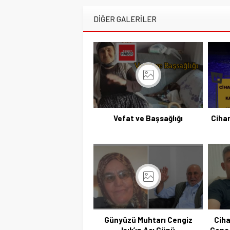
DİĞER GALERİLER
Vefat ve Başsağlığı
Cihan
Günyüzü Muhtarı Cengiz
Ciha