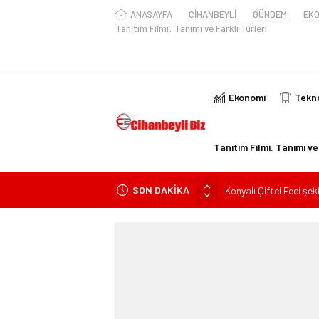
ANASAYFA
CİHANBEYLİ
GÜNDEM
EKO
Tanıtım Filmi: Tanımı ve Farklı Türleri
Ekonomi
Tekno
Tanıtım Filmi: Tanımı ve 
SON DAKİKA
Konyalı Çiftci Feci şek
Konya’da araçta oksij
kişi ile yaralanan 2 kişi
KULU’DA HAFİF TİCAR
Trafik Kazasinda Yara
Başkan Adayı Kemal Te