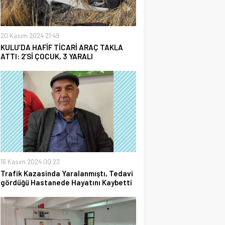
20 Kasım 2024 21:49
KULU’DA HAFİF TİCARİ ARAÇ TAKLA
ATTI: 2’Sİ ÇOCUK, 3 YARALI
16 Kasım 2024 00:23
Trafik Kazasinda Yaralanmıştı, Tedavi
gördüğü Hastanede Hayatını Kaybetti