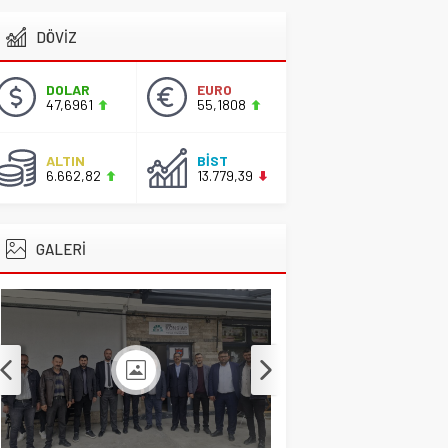
DÖVİZ
Başkan Adayı Kemal
Tekin Sahada
Ziyaretlerini
DOLAR
EURO
Yoğunlaştırdı
47,6961
55,1808
CİHANBEYLİ
,
Gündem
,
Manşet
ALTIN
BİST
2 Nisan 2026 17:42
6.662,82
13.779,39
GALERİ