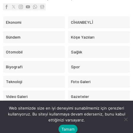
Ekonomi
CİHANBEYLİ
Gündem
Köşe Yazıları
Otomobil
Sağlık
Biyografi
Spor
Teknoloji
Foto Galeri
Video Galeri
Gazeteler
Web sitemizde size en iyi deneyimi sunabilmemiz için çerezleri
Astroloji
kullanıyoruz. Bu siteyi kullanmaya devam ederseniz, bunu kabul
ettiğinizi varsayarız.
CİHANBEYLİ.BİZ
Tamam