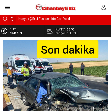
Konyalı Çiftci Feci şekilde Can Verdi
Konya’da araçta oksijen tüpünün patlaması sonucu hayatını
KONYA
35°C
ALTIN
kaybeden biri bebek 2 kişi ile yaralanan 2 kişinin kimlikleri
6.660,55
PARÇALI BULUTLU
belli oldu!
BİST
KULU’DA HAFİF TİCARİ ARAÇ TAKLA ATTI: 2’Sİ ÇOCUK, 3
13.779,39
YARALI
DOLAR
Trafik Kazasinda Yaralanmıştı, Tedavi gördüğü Hastanede
47,7111
Hayatını Kaybetti
EURO
Başkan Adayı Kemal Tekin Sahada Ziyaretlerini
55,1881
Yoğunlaştırdı