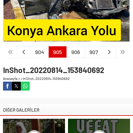
904
905
906
907
InShot_20220814_153840692
Anasayfa
»
»
InShot_20220814_153840692
DİĞER GALERİLER