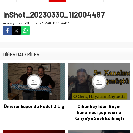
InShot_20230330_112004487
Anasayfa
»
»
InShot_20230330_112004487
DİĞER GALERİLER
Ömeranlıspor da Hedef 3.Lig
Cihanbeyliden Beyin
kanaması şüphesi ile
Konya’ya Sevk Edilmişti