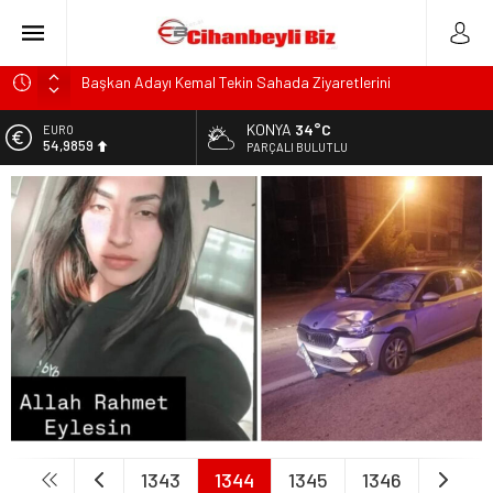
Başkan Adayı Kemal Tekin Sahada Ziyaretlerini
Yoğunlaştırdı
KONYA
34°C
EURO
Konyalı Çiftci Feci şekilde Can Verdi
54,9859
PARÇALI BULUTLU
Konya’da araçta oksijen tüpünün patlaması sonucu hayatını
ALTIN
kaybeden biri bebek 2 kişi ile yaralanan 2 kişinin kimlikleri
6.496,95
belli oldu!
BİST
KULU’DA HAFİF TİCARİ ARAÇ TAKLA ATTI: 2’Sİ ÇOCUK, 3
13.703,13
YARALI
DOLAR
Trafik Kazasinda Yaralanmıştı, Tedavi gördüğü Hastanede
47,5639
Hayatını Kaybetti
1343
1344
1345
1346