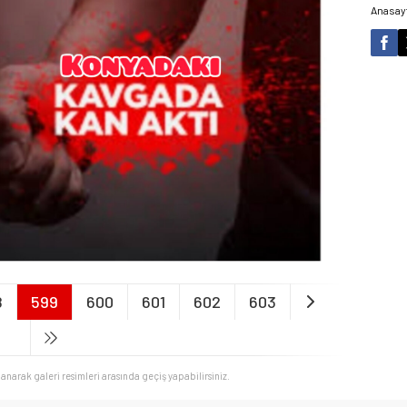
Anasay
8
599
600
601
602
603
llanarak galeri resimleri arasında geçiş yapabilirsiniz.