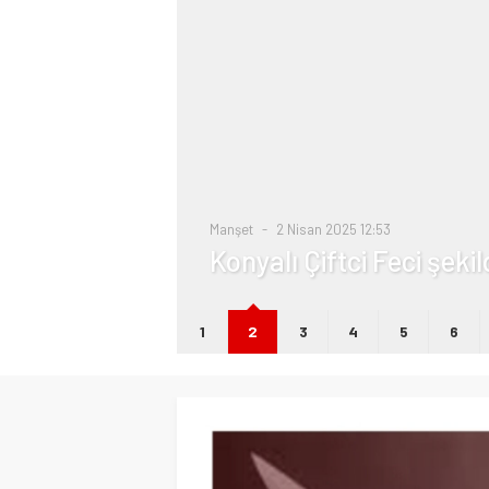
i
Manşet
2 Nisan 2025 12:53
Konyalı Çiftci Feci şeki
1
2
3
4
5
6