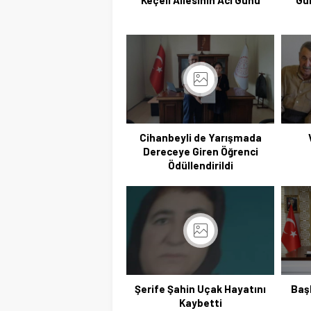
Keçeli Ailesinin Acı Günü
Gü
Cihanbeyli de Yarışmada
Dereceye Giren Öğrenci
Ödüllendirildi
Şerife Şahin Uçak Hayatını
Baş
Kaybetti