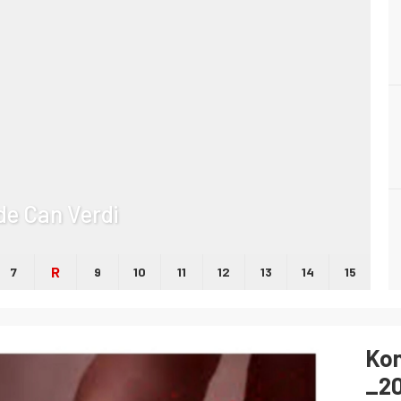
lde Can Verdi
R
7
9
10
11
12
13
14
15
Ko
_20