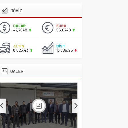
DÖVİZ
Başkan Adayı Kemal
Tekin Sahada
Ziyaretlerini
DOLAR
EURO
Yoğunlaştırdı
47,7048
55,0748
CİHANBEYLİ
,
Gündem
,
Manşet
ALTIN
BİST
2 Nisan 2026 17:42
6.623,43
13.785,25
GALERİ