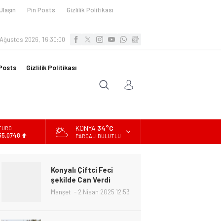
Ulaşın
Pin Posts
Gizlilik Politikası
 Ağustos 2026, 16:30:02
Posts
Gizlilik Politikası
KONYA
34°C
ALTIN
6.623,43
PARÇALI BULUTLU
BİST
13.785,25
Konyalı Çiftci Feci
DOLAR
şekilde Can Verdi
47,7048
Manşet
2 Nisan 2025 12:53
EURO
55,0748