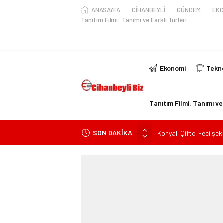
ANASAYFA
CİHANBEYLİ
GÜNDEM
EKO
Tanıtım Filmi: Tanımı ve Farklı Türleri
Ekonomi
Tekno
Tanıtım Filmi: Tanımı ve 
SON DAKİKA
Konyalı Çiftci Feci şek
Konya’da araçta oksij
kişi ile yaralanan 2 kişi
KULU’DA HAFİF TİCAR
Trafik Kazasinda Yara
Başkan Adayı Kemal Te