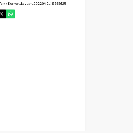
fa
»
»
Konya-_kavga-_20220412_113959125
Cihanbeyli Devlet
Memuru Ankara’da Kalp
krizi sonucu hayatını
kaybetti
Gündem
29 Ekim 2024 06:58
Vefat Haberi Allah
Rahmet Eylesin
Gündem
14 Ekim 2024 21:52
Cihanbeyli İşadamı
Hayatta veda ett
Gündem
14 Ekim 2024 15:03
Cihanbeyli Gurbetçi
Fransa’da Hayata veda
etti
Gündem
13 Ekim 2024 15:16