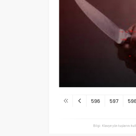
596
597
59
Bilgi: Klavye yön tuşlarını ku