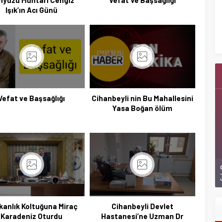
nyüzü Muhtarı Cengiz
Vefat Ve Başsağlığı
Işık’ın Acı Günü
Başkan Adayı Kemal Tekin Sahada
Ziyaretlerini Yoğunlaştırdı
Vefat ve Başsağlığı
Cihanbeyli nin Bu Mahallesini
Yasa Boğan ölüm
kanlık Koltuğuna Miraç
Cihanbeyli Devlet
Karadeniz Oturdu
Hastanesi’ne Uzman Dr