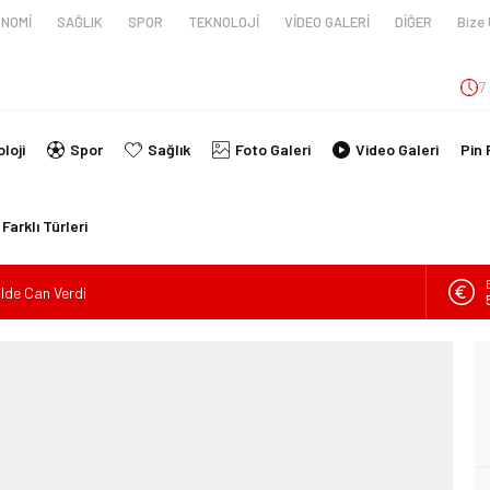
NOMİ
SAĞLIK
SPOR
TEKNOLOJİ
VİDEO GALERİ
DİĞER
Bize 
7
loji
Spor
Sağlık
Foto Galeri
Video Galeri
Pin 
Farklı Türleri
ilde Can Verdi
en tüpünün patlaması sonucu hayatını kaybeden biri bebek 2
nin kimlikleri belli oldu!
İ ARAÇ TAKLA ATTI: 2’Sİ ÇOCUK, 3 YARALI
lanmıştı, Tedavi gördüğü Hastanede Hayatını Kaybetti
kin Sahada Ziyaretlerini Yoğunlaştırdı