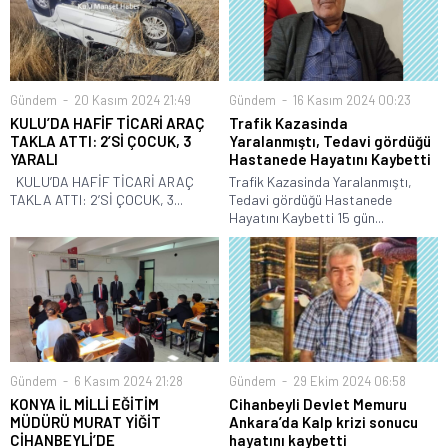
Gündem
20 Kasım 2024 21:49
Gündem
16 Kasım 2024 00:23
KULU’DA HAFİF TİCARİ ARAÇ
Trafik Kazasinda
TAKLA ATTI: 2’Sİ ÇOCUK, 3
Yaralanmıştı, Tedavi gördüğü
YARALI
Hastanede Hayatını Kaybetti
KULU’DA HAFİF TİCARİ ARAÇ
Trafik Kazasinda Yaralanmıştı,
TAKLA ATTI: 2’Sİ ÇOCUK, 3...
Tedavi gördüğü Hastanede
Hayatını Kaybetti 15 gün...
Gündem
6 Kasım 2024 21:28
Gündem
29 Ekim 2024 06:58
KONYA İL MİLLİ EĞİTİM
Cihanbeyli Devlet Memuru
MÜDÜRÜ MURAT YİĞİT
Ankara’da Kalp krizi sonucu
CİHANBEYLİ’DE
hayatını kaybetti