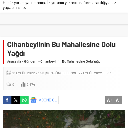
Henüz yorum yapılmamış. İlk yorumu yukarıdaki form aracılığıyla siz
yapabilirsiniz.
Cihanbeylinin Bu Mahallesine Dolu
Yağdı
Anasayfa
»
Gündem
»
Cihanbeylinin Bu Mahallesine Dolu Yağdı
21 EYLÜL 2022 23:58 | SON GÜNCELLENME: 22 EYLÜL 2022 00:03
0
2.674
A
A
ABONE OL
+
-