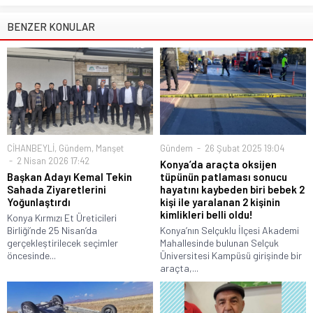
BENZER KONULAR
CİHANBEYLİ
,
Gündem
,
Manşet
Gündem
26 Şubat 2025 19:04
2 Nisan 2026 17:42
Konya’da araçta oksijen
Başkan Adayı Kemal Tekin
tüpünün patlaması sonucu
Sahada Ziyaretlerini
hayatını kaybeden biri bebek 2
Yoğunlaştırdı
kişi ile yaralanan 2 kişinin
kimlikleri belli oldu!
Konya Kırmızı Et Üreticileri
Birliği’nde 25 Nisan’da
Konya’nın Selçuklu İlçesi Akademi
gerçekleştirilecek seçimler
Mahallesinde bulunan Selçuk
öncesinde...
Üniversitesi Kampüsü girişinde bir
araçta,...