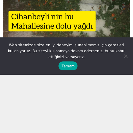
Web sitemizde size en iyi deneyimi sunabilmemiz için çerezleri
kullanıyoruz. Bu siteyi kullanmaya devam ederseniz, bunu kabul
ettiğinizi varsayarız.
.
Tamam
Sonbaharda Kayı Mahallesine dolu yağdı! Koca mahalle
beyaza büründü
Cihanbeyli nin Kayı Mahallesi ne
kar gibi dolu yağdı. Dolu
nedeniyle bir anda her yer bembeyaz oldu.