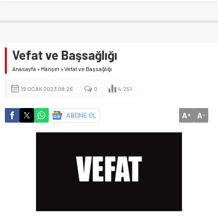
Vefat ve Başsağlığı
Anasayfa
»
Manşet
»
Vefat ve Başsağlığı
19 OCAK 2023 08:26
0
4.251
A
A
ABONE OL
+
-