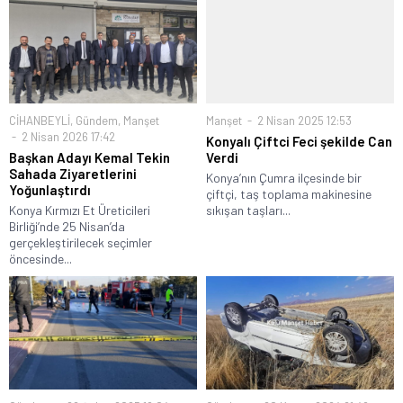
CİHANBEYLİ
,
Gündem
,
Manşet
Manşet
2 Nisan 2025 12:53
2 Nisan 2026 17:42
Konyalı Çiftci Feci şekilde Can
Başkan Adayı Kemal Tekin
Verdi
Sahada Ziyaretlerini
Konya’nın Çumra ilçesinde bir
Yoğunlaştırdı
çiftçi, taş toplama makinesine
Konya Kırmızı Et Üreticileri
sıkışan taşları...
Birliği’nde 25 Nisan’da
gerçekleştirilecek seçimler
öncesinde...