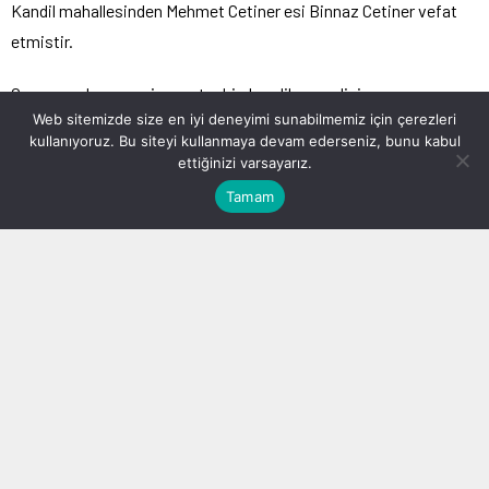
Kandil mahallesinden Mehmet Cetiner esi Binnaz Cetiner vefat
etmistir.
Cenaze ogle namazina muteakip kandil mezarligina
Web sitemizde size en iyi deneyimi sunabilmemiz için çerezleri
defnedilecektir.
kullanıyoruz. Bu siteyi kullanmaya devam ederseniz, bunu kabul
ettiğinizi varsayarız.
Tamam
admin
BENZER KONULAR