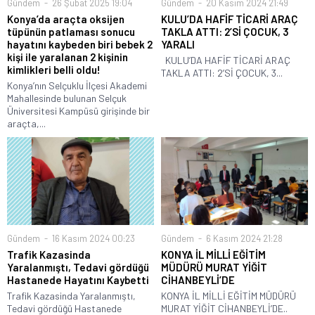
Gündem
26 Şubat 2025 19:04
Gündem
20 Kasım 2024 21:49
Konya’da araçta oksijen
KULU’DA HAFİF TİCARİ ARAÇ
tüpünün patlaması sonucu
TAKLA ATTI: 2’Sİ ÇOCUK, 3
hayatını kaybeden biri bebek 2
YARALI
kişi ile yaralanan 2 kişinin
KULU’DA HAFİF TİCARİ ARAÇ
kimlikleri belli oldu!
TAKLA ATTI: 2’Sİ ÇOCUK, 3...
Konya’nın Selçuklu İlçesi Akademi
Mahallesinde bulunan Selçuk
Üniversitesi Kampüsü girişinde bir
araçta,...
Gündem
16 Kasım 2024 00:23
Gündem
6 Kasım 2024 21:28
Trafik Kazasinda
KONYA İL MİLLİ EĞİTİM
Yaralanmıştı, Tedavi gördüğü
MÜDÜRÜ MURAT YİĞİT
Hastanede Hayatını Kaybetti
CİHANBEYLİ’DE
Trafik Kazasinda Yaralanmıştı,
KONYA İL MİLLİ EĞİTİM MÜDÜRÜ
Tedavi gördüğü Hastanede
MURAT YİĞİT CİHANBEYLİ’DE..