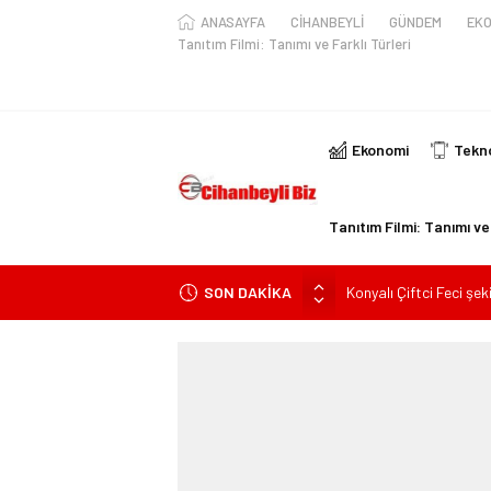
ANASAYFA
CİHANBEYLİ
GÜNDEM
EKO
Tanıtım Filmi: Tanımı ve Farklı Türleri
Ekonomi
Tekno
Tanıtım Filmi: Tanımı ve 
SON DAKİKA
Konyalı Çiftci Feci şek
Konya’da araçta oksij
kişi ile yaralanan 2 kişi
KULU’DA HAFİF TİCAR
Trafik Kazasinda Yara
Başkan Adayı Kemal Te