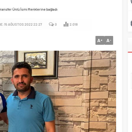
ransfer Ünlü İsmi Renklerine bağladı
E: 15 AĞUSTOS 2022 22:27
0
2.018
A
A
+
-
Başkan Adayı Kemal Tekin Sahada
Ziyaretlerini Yoğunlaştırdı