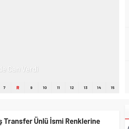
lde Can Verdi
R
7
9
10
11
12
13
14
15
 Transfer Ünlü İsmi Renklerine