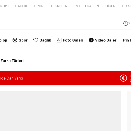
NOMİ
SAĞLIK
SPOR
TEKNOLOJİ
VİDEO GALERİ
DİĞER
Bize 
7
loji
Spor
Sağlık
Foto Galeri
Video Galeri
Pin 
Farklı Türleri
ilde Can Verdi
en tüpünün patlaması sonucu hayatını kaybeden biri bebek 2
nin kimlikleri belli oldu!
İ ARAÇ TAKLA ATTI: 2’Sİ ÇOCUK, 3 YARALI
lanmıştı, Tedavi gördüğü Hastanede Hayatını Kaybetti
kin Sahada Ziyaretlerini Yoğunlaştırdı