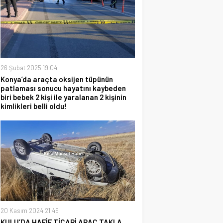
26 Şubat 2025 19:04
Konya’da araçta oksijen tüpünün
patlaması sonucu hayatını kaybeden
biri bebek 2 kişi ile yaralanan 2 kişinin
kimlikleri belli oldu!
20 Kasım 2024 21:49
KULU’DA HAFİF TİCARİ ARAÇ TAKLA