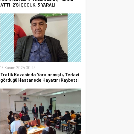
ATTI: 2’Sİ ÇOCUK, 3 YARALI
16 Kasım 2024 00:23
Trafik Kazasinda Yaralanmıştı, Tedavi
gördüğü Hastanede Hayatını Kaybetti