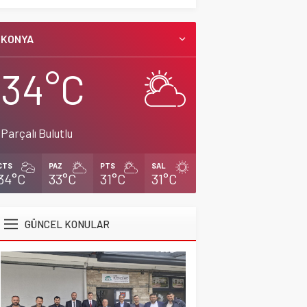
Başkan Adayı Kemal
KONYA
Tekin Sahada
Ziyaretlerini
34°C
Yoğunlaştırdı
CİHANBEYLİ
,
Gündem
,
Manşet
2 Nisan 2026 17:42
Parçalı Bulutlu
CTS
PAZ
PTS
SAL
34°C
33°C
31°C
31°C
GÜNCEL KONULAR