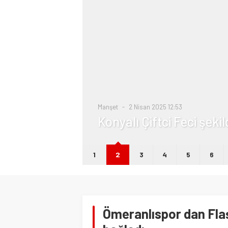
i
Manşet
2 Nisan 2025 12:53
Konyalı Çiftci Feci şeki
1
2
3
4
5
6
Ömeranlıspor dan Flaş