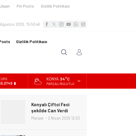
Ulaşın
Pin Posts
Gizlilik Politikası
 Ağustos 2026, 15:50:47
Posts
Gizlilik Politikası
KONYA
34°C
ALTIN
6.623,43
PARÇALI BULUTLU
BİST
13.785,25
Konyalı Çiftci Feci
DOLAR
şekilde Can Verdi
47,7048
Manşet
2 Nisan 2025 12:53
EURO
55,0748