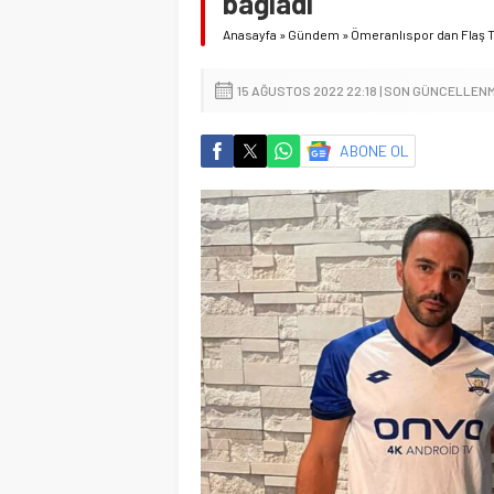
bağladı
Anasayfa
»
Gündem
»
Ömeranlıspor dan Flaş T
15 AĞUSTOS 2022 22:18 | SON GÜNCELLENM
ABONE OL