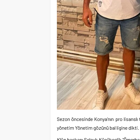
Sezon öncesinde Konya’nın pro lisanslı 
yönetim Yönetim gözünü bal ligine dikti.
Klüp başkanı Selçuk Küçükçelik “Ömerhanl