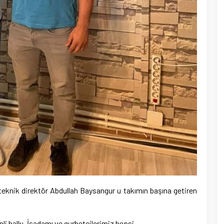
teknik direktör Abdullah Baysangur u takımın başına getiren
i halkı, İşadamı ve gurbetçilerimiz hepsi