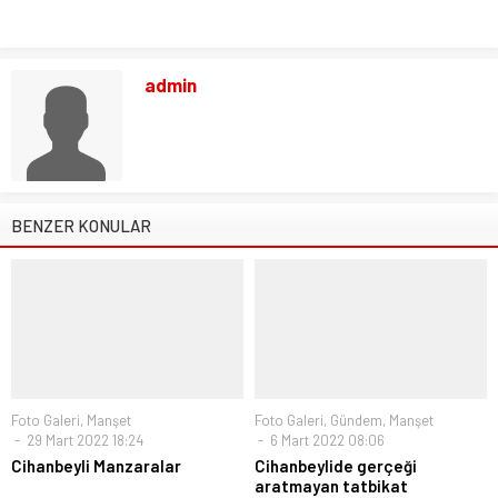
admin
BENZER KONULAR
Foto Galeri
,
Manşet
Foto Galeri
,
Gündem
,
Manşet
29 Mart 2022 18:24
6 Mart 2022 08:06
Cihanbeyli Manzaralar
Cihanbeylide gerçeği
aratmayan tatbikat