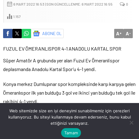
6 MART 2022 16:53 | SON GÜNCELLENME: 6 MART 2022 16:55
0
1.157
A
A
ABONE OL
+
-
FUZUL EV ÖMERANLISPOR 4-1 ANADOLU KARTAL SPOR
Süper Amatör A grubunda yer alan Fuzul Ev Ömeranlispor
deplasmanda Anadolu Kartal Spor’u 4-1 yendi.
Konya merkez Dumlupınar spor kompleksinde karşı karşıya gelen
Ömeranlıspor ilk yarı bulduğu 3 gol ve ikinci yarı bulduğu tek gol ile
rakibini 4-1 yendi.
Web sitemizde size en iyi deneyimi sunabilmemiz için çerezleri
Fuzul Ev Ömeranlıspor, puanını 18’e çıkardı.
kullanıyoruz. Bu siteyi kullanmaya devam ederseniz, bunu kabul
ettiğinizi varsayarız.
Kaynak/Fotoğraf Ertan Özkök
Tamam