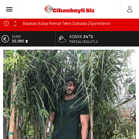
Başkan Adayı Kemal Tekin Sahada Ziyaretlerini
Yoğunlaştırdı
KONYA
34°C
EURO
Konyalı Çiftci Feci şekilde Can Verdi
55,1881
PARÇALI BULUTLU
Konya’da araçta oksijen tüpünün patlaması sonucu hayatını
ALTIN
kaybeden biri bebek 2 kişi ile yaralanan 2 kişinin kimlikleri
6.660,55
belli oldu!
BİST
KULU’DA HAFİF TİCARİ ARAÇ TAKLA ATTI: 2’Sİ ÇOCUK, 3
13.779,39
YARALI
DOLAR
Trafik Kazasinda Yaralanmıştı, Tedavi gördüğü Hastanede
47,7111
Hayatını Kaybetti