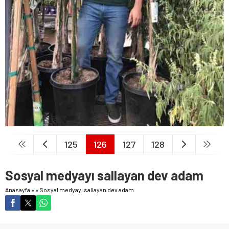
125
126
127
128
Sosyal medyayı sallayan dev adam
Anasayfa
»
»
Sosyal medyayı sallayan dev adam