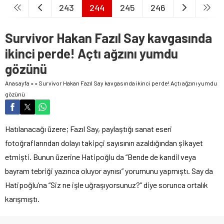
243
244
245
246
Survivor Hakan Fazıl Say kavgasında
ikinci perde! Açtı ağzını yumdu
gözünü
Anasayfa
»
»
Survivor Hakan Fazıl Say kavgasında ikinci perde! Açtı ağzını yumdu
gözünü
Hatılanacağı üzere; Fazıl Say, paylaştığı sanat eseri
fotoğraflarından dolayı takipçi sayısının azaldığından şikayet
etmişti. Bunun üzerine Hatipoğlu da “Bende de kandil veya
bayram tebriği yazınca oluyor aynısı” yorumunu yapmıştı. Say da
Hatipoğlu’na “Siz ne işle uğraşıyorsunuz?” diye sorunca ortalık
karışmıştı.