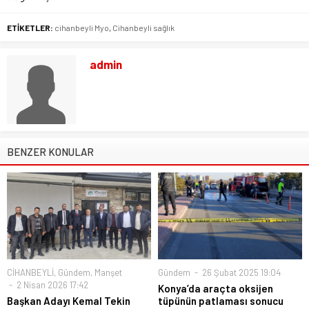
ETİKETLER:
cihanbeyli Myo
,
Cihanbeyli sağlık
admin
BENZER KONULAR
CİHANBEYLİ
,
Gündem
,
Manşet
Gündem
26 Şubat 2025 19:04
2 Nisan 2026 17:42
Konya’da araçta oksijen
Başkan Adayı Kemal Tekin
tüpünün patlaması sonucu