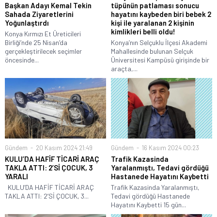
Başkan Adayı Kemal Tekin
tüpünün patlaması sonucu
Sahada Ziyaretlerini
hayatını kaybeden biri bebek 2
Yoğunlaştırdı
kişi ile yaralanan 2 kişinin
kimlikleri belli oldu!
Konya Kırmızı Et Üreticileri
Birliği’nde 25 Nisan’da
Konya’nın Selçuklu İlçesi Akademi
gerçekleştirilecek seçimler
Mahallesinde bulunan Selçuk
öncesinde...
Üniversitesi Kampüsü girişinde bir
araçta,...
Gündem
20 Kasım 2024 21:49
Gündem
16 Kasım 2024 00:23
KULU’DA HAFİF TİCARİ ARAÇ
Trafik Kazasinda
TAKLA ATTI: 2’Sİ ÇOCUK, 3
Yaralanmıştı, Tedavi gördüğü
YARALI
Hastanede Hayatını Kaybetti
KULU’DA HAFİF TİCARİ ARAÇ
Trafik Kazasinda Yaralanmıştı,
TAKLA ATTI: 2’Sİ ÇOCUK, 3...
Tedavi gördüğü Hastanede
Hayatını Kaybetti 15 gün...