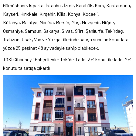
Gümüşhane, Isparta, İstanbul, İzmir, Karabük, Kars, Kastamonu,
Kayseri, Kırıkkale, Kırşehir, Kilis, Konya, Kocaeli,
Kütahya, Malatya, Manisa, Mersin, Muş, Nevşehir, Niğde,
Osmaniye, Samsun, Sakarya, Sivas, Siirt, Şanlıurfa, Tekirdağ,
Trabzon, Uşak, Van ve Yozgat illerinde satışa sunulan konutlara
yüzde 25 peşinat 48 ay vadeyle sahip olabilecek.
TOKİ Cihanbeyli Bahçelievler Tokide 1 adet 3+1 konut ile 1adet 2+1
konutu ta satışa çıkardı