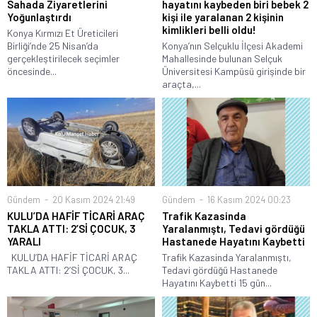
Sahada Ziyaretlerini
hayatını kaybeden biri bebek 2
Yoğunlaştırdı
kişi ile yaralanan 2 kişinin
kimlikleri belli oldu!
Konya Kırmızı Et Üreticileri
Birliği’nde 25 Nisan’da
Konya’nın Selçuklu İlçesi Akademi
gerçekleştirilecek seçimler
Mahallesinde bulunan Selçuk
öncesinde...
Üniversitesi Kampüsü girişinde bir
araçta,...
Gündem
20 Kasım 2024 21:49
Gündem
16 Kasım 2024 00:23
KULU’DA HAFİF TİCARİ ARAÇ
Trafik Kazasinda
TAKLA ATTI: 2’Sİ ÇOCUK, 3
Yaralanmıştı, Tedavi gördüğü
YARALI
Hastanede Hayatını Kaybetti
KULU’DA HAFİF TİCARİ ARAÇ
Trafik Kazasinda Yaralanmıştı,
TAKLA ATTI: 2’Sİ ÇOCUK, 3...
Tedavi gördüğü Hastanede
Hayatını Kaybetti 15 gün...