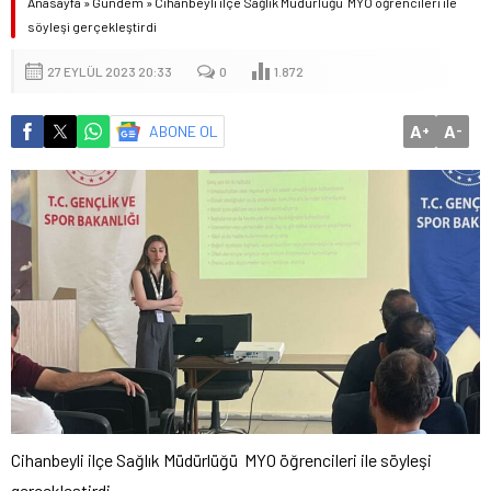
Anasayfa
»
Gündem
»
Cihanbeyli ilçe Sağlık Müdürlüğü MYO öğrencileri ile
söyleşi gerçekleştirdi
27 EYLÜL 2023 20:33
0
1.872
A
A
ABONE OL
+
-
Cihanbeyli ilçe Sağlık Müdürlüğü MYO öğrencileri ile söyleşi
gerçekleştirdi.