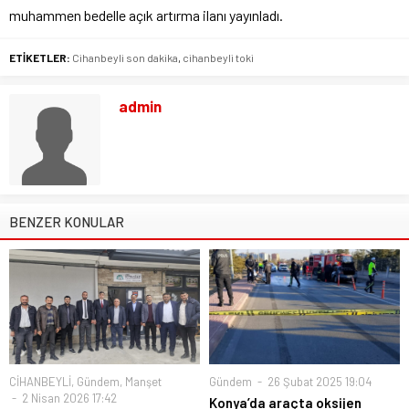
muhammen bedelle açık artırma ilanı yayınladı.
ETİKETLER:
Cihanbeyli son dakika
,
cihanbeyli toki
admin
BENZER KONULAR
CİHANBEYLİ
,
Gündem
,
Manşet
Gündem
26 Şubat 2025 19:04
2 Nisan 2026 17:42
Konya’da araçta oksijen