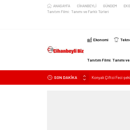
ANASAYFA
CİHANBEYLİ
GÜNDEM
EKO
Tanıtım Filmi: Tanımı ve Farklı Türleri
Ekonomi
Tekno
Tanıtım Filmi: Tanımı ve 
SON DAKİKA
Konyalı Çiftci Feci şek
Konya’da araçta oksij
kişi ile yaralanan 2 kişi
KULU’DA HAFİF TİCAR
Trafik Kazasinda Yara
Başkan Adayı Kemal Te