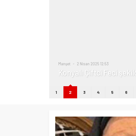
i
Manşet
2 Nisan 2025 12:53
Konyalı Çiftci Feci şeki
1
2
3
4
5
6