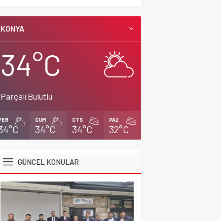
KONYA
34°C
Parçalı Bulutlu
PER
CUM
CTS
PAZ
34°C
34°C
34°C
32°C
GÜNCEL KONULAR