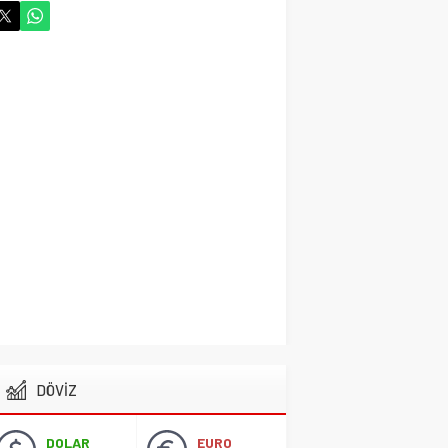
Cihanbeyli Devlet
Memuru Ankara’da Kalp
krizi sonucu hayatını
kaybetti
Gündem
29 Ekim 2024 06:58
Vefat Haberi Allah
Rahmet Eylesin
Gündem
14 Ekim 2024 21:52
Cihanbeyli İşadamı
Hayatta veda ett
Gündem
14 Ekim 2024 15:03
Cihanbeyli Gurbetçi
DÖVİZ
Fransa’da Hayata veda
etti
Gündem
13 Ekim 2024 15:16
DOLAR
EURO