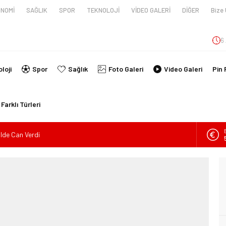
NOMİ
SAĞLIK
SPOR
TEKNOLOJİ
VİDEO GALERİ
DİĞER
Bize 
6
loji
Spor
Sağlık
Foto Galeri
Video Galeri
Pin 
Farklı Türleri
ilde Can Verdi
en tüpünün patlaması sonucu hayatını kaybeden biri bebek 2
nin kimlikleri belli oldu!
İ ARAÇ TAKLA ATTI: 2’Sİ ÇOCUK, 3 YARALI
lanmıştı, Tedavi gördüğü Hastanede Hayatını Kaybetti
kin Sahada Ziyaretlerini Yoğunlaştırdı