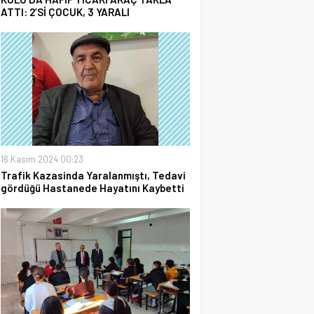
ATTI: 2’Sİ ÇOCUK, 3 YARALI
16 Kasım 2024 00:23
Trafik Kazasinda Yaralanmıştı, Tedavi
gördüğü Hastanede Hayatını Kaybetti