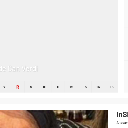
lde Can Verdi
R
7
9
10
11
12
13
14
15
In
Anasay