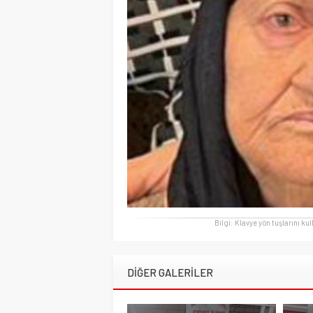
Bilgi: Klavye yön tuşlarını ku
DİĞER GALERİLER