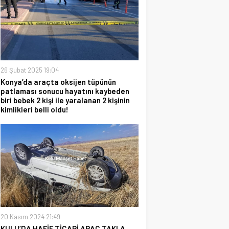
26 Şubat 2025 19:04
Konya’da araçta oksijen tüpünün
patlaması sonucu hayatını kaybeden
biri bebek 2 kişi ile yaralanan 2 kişinin
kimlikleri belli oldu!
20 Kasım 2024 21:49
KULU’DA HAFİF TİCARİ ARAÇ TAKLA