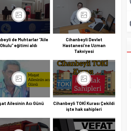
beyli de Muhtarlar “Aile
Cihanbeyli Devlet
Okulu” eğitimi aldı
Hastanesi’ne Uzman
Takviyesi
at Ailesinin Acı Günü
Cihanbeyli TOKİ Kurası Çekildi
işte hak sahipleri
Başkan Adayı Kemal Tekin Sahada
Ziyaretlerini Yoğunlaştırdı