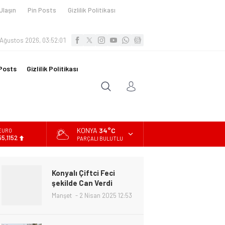
Ulaşın
Pin Posts
Gizlilik Politikası
 Ağustos 2026, 03:52:03
Posts
Gizlilik Politikası
KONYA
34°C
ALTIN
6.529,72
PARÇALI BULUTLU
BİST
13.703,13
Konyalı Çiftci Feci
DOLAR
şekilde Can Verdi
47,5844
Manşet
2 Nisan 2025 12:53
EURO
55,1152